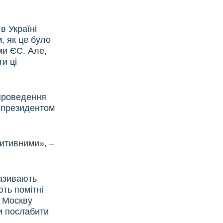
в Україні
, як це було
ми ЄС. Але,
и ці
проведення
 з президентом
зитивними», –
називають
ть помітні
а Москву
ки послабити