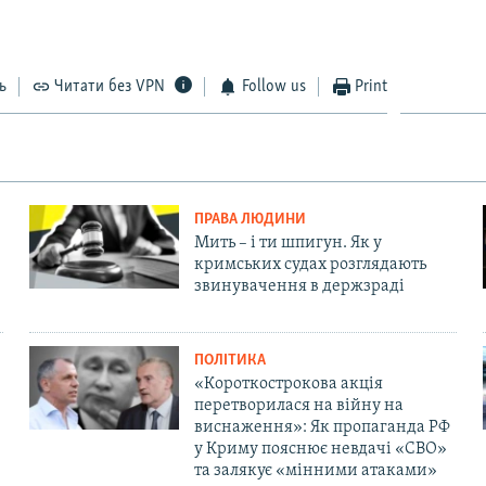
ь
Читати без VPN
Follow us
Print
ПРАВА ЛЮДИНИ
Мить – і ти шпигун. Як у
кримських судах розглядають
звинувачення в держзраді
ПОЛІТИКА
«Короткострокова акція
перетворилася на війну на
виснаження»: Як пропаганда РФ
у Криму пояснює невдачі «СВО»
та залякує «мінними атаками»