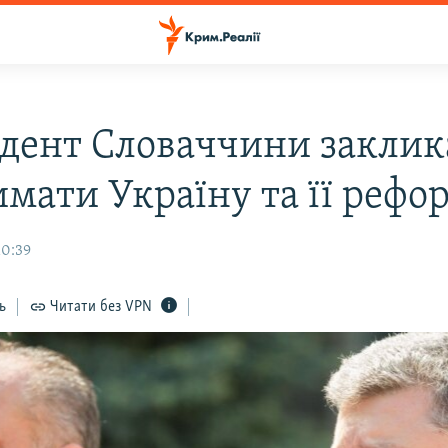
дент Словаччини заклик
имати Україну та її рефо
10:39
ь
Читати без VPN