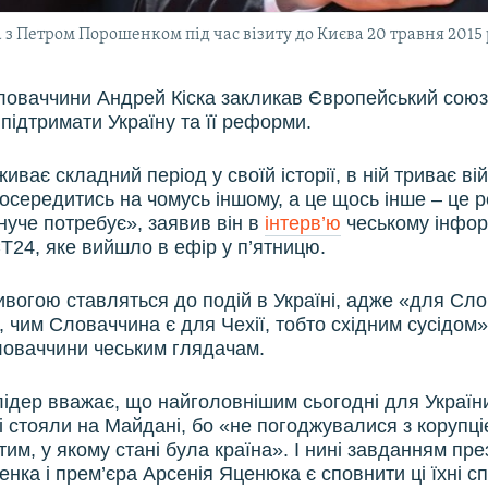
а з Петром Порошенком під час візиту до Києва 20 травня 2015
оваччини Андрей Кіска закликав Європейський союз 
підтримати Україну та її реформи.
иває складний період у своїй історії, в ній триває вій
зосередитись на чомусь іншому, а це щось інше – це 
нуче потребує», заявив він в
інтерв’ю
чеському інфо
T24, яке вийшло в ефір у п’ятницю.
ивогою ставляться до подій в Україні, адже «для Сл
, чим Словаччина є для Чехії, тобто східним сусідом»
оваччини чеським глядачам.
ідер вважає, що найголовнішим сьогодні для Україн
ці стояли на Майдані, бо «не погоджувалися з корупці
 тим, у якому стані була країна». І нині завданням пр
нка і прем’єра Арсенія Яценюка є сповнити ці їхні с