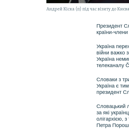
Андрей Кіска (п) під час візиту до Києв
Президент Сл
країни-члени 
Україна переж
війни важко 
Україна неми
телеканалу Č
Словаки з тр
Україна є тим
президент Сл
Словацький л
за які україн
олігархією, з
Петра Пороше