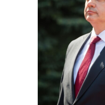
ВІДЕОУРОКИ «ELIFBE»
СВІДЧЕННЯ ОКУПАЦІЇ
УКРАЇНСЬКА ПРОБЛЕМА КРИМУ
ІНФОГРАФІКА