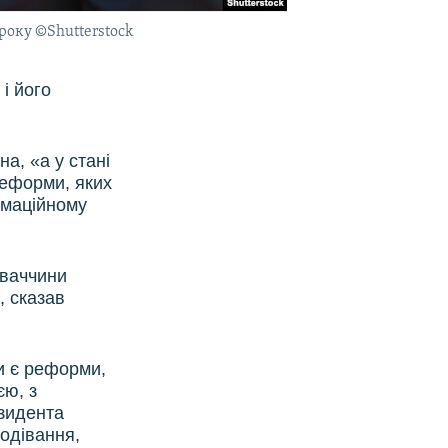
 року ©Shutterstock
і його
на, «а у стані
реформи, яких
рмаційному
оваччини
, сказав
и є реформи,
єю, з
езидента
подівання,