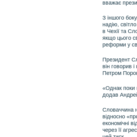
вважає през
З іншого боку
надію, світл
в Чехії та С
якщо цього с
реформи у сво
Президент Сл
він говорив і
Петром Поро
«Однак поки 
додав Андрей
Словаччина н
відносно «пр
економічні в
через її агре
цей тиск.