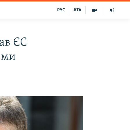
РУС
КТА
ав ЄС
рми