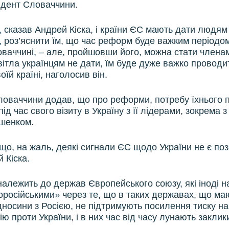
идент Словаччини.
, сказав Андрей Кіска, і країни ЄС мають дати людям 
о, роз’яснити їм, що час реформ буде важким періодом
ловаччині, – але, пройшовши його, можна стати члена
вітла українцям не дати, їм буде дуже важко проводит
їй країні, наголосив він.
оваччини додав, що про реформи, потребу їхнього 
 під час свого візиту в Україну з її лідерами, зокрема
шенком.
що, на жаль, деякі сигнали ЄС щодо України не є по
 Кіска.
алежить до держав Європейського союзу, які іноді 
оросійськими» через те, що в таких державах, що маю
ідносини з Росією, не підтримують посилення тиску н
сію проти України, і в них час від часу лунають закли