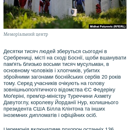
ВІДЕОУРОКИ «ELIFBE»
Русский
СВІДЧЕННЯ ОКУПАЦІЇ
Qırımtatar
УКРАЇНСЬКА ПРОБЛЕМА КРИМУ
Меморіальний центр
ДОЛУЧАЙСЯ!
ІНФОГРАФІКА
Десятки тисяч людей зберуться сьогодні в
Сребрениці, місті на сході Боснії, щоби вшанувати
Усі сайти RFE/RL
пам'ять близько восьми тисяч мусульман, в
основному чоловіків і хлопчиків, убитих
збройними загонами боснійських сербів 20 років
тому. Серед учасників очікують на голову
зовнішньополітичного відомства ЄС Федеріку
Моґеріні, прем'єр-міністру Туреччини Ахмету
Давутоглу, королеву Йорданії Нур, колишнього
президента США Білла Клінтона та інших
іноземних дипломатів і офіційних осіб.
Церемонія включатиме похорон останніх 136