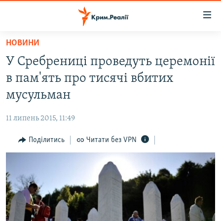
Доступність
посилання
Перейти
НОВИНИ
до
НОВИНИ
У Сребрениці проведуть церемонії
основного
ВОДА.КРИМ
матеріалу
в пам'ять про тисячі вбитих
ВІДЕО ТА ФОТО
Перейти
мусульман
до
ПОЛІТИКА
основної
11 липень 2015, 11:49
БЛОГИ
навігації
Перейти
Поділитись
Читати без VPN
ПОГЛЯД
до
ІНТЕРВ'Ю
пошуку
ВСЕ ЗА ДЕНЬ
СПЕЦПРОЕКТИ
ЯК ОБІЙТИ БЛОКУВАННЯ
ДЕПОРТАЦІЯ