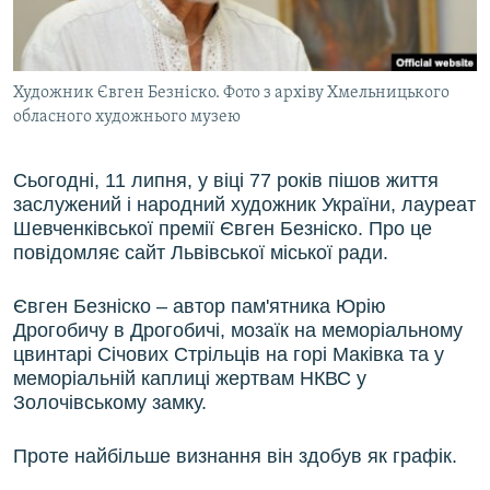
ВІДЕОУРОКИ «ELIFBE»
Русский
СВІДЧЕННЯ ОКУПАЦІЇ
Qırımtatar
Художник Євген Безніско. Фото з архіву Хмельницького
УКРАЇНСЬКА ПРОБЛЕМА КРИМУ
обласного художнього музею
ДОЛУЧАЙСЯ!
ІНФОГРАФІКА
Сьогодні, 11 липня, у віці 77 років пішов життя
заслужений і народний художник України, лауреат
Шевченківської премії Євген Безніско. Про це
Усі сайти RFE/RL
повідомляє сайт Львівської міської ради.
Євген Безніско – автор пам'ятника Юрію
Дрогобичу в Дрогобичі, мозаїк на меморіальному
цвинтарі Січових Стрільців на горі Маківка та у
меморіальній каплиці жертвам НКВС у
Золочівському замку.
Проте найбільше визнання він здобув як графік.