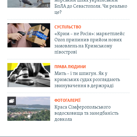
морський шлях українським
БпЛА до Севастополя. Чи реально
це?
СУСПІЛЬСТВО
«Крим – не Росія»: маркетплейс
Ozon припинив прийом нових
замовлень на Кримському
півострові
ПРАВА ЛЮДИНИ
Мить – і ти шпигун. Як у
кримських судах розглядають
звинувачення в держзраді
ФОТОГАЛЕРЕЇ
Краса Сімферопольського
водосховища та занедбаність
довкола