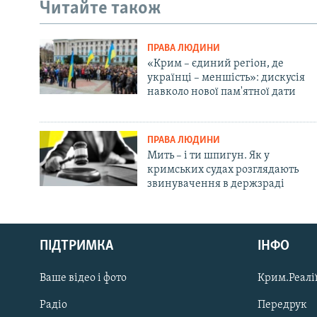
Читайте також
ПРАВА ЛЮДИНИ
«Крим – єдиний регіон, де
українці – меншість»: дискусія
навколо нової пам'ятної дати
ПРАВА ЛЮДИНИ
Мить – і ти шпигун. Як у
кримських судах розглядають
звинувачення в держзраді
Русский
Qırımtatar
ПІДТРИМКА
ІНФО
Ваше відео і фото
Крим.Реалії
ДОЛУЧАЙСЯ!
Радіо
Передрук