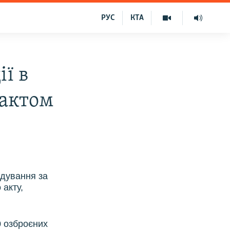
РУС
КТА
ії в
 актом
ідування за
 акту,
0 озброєних