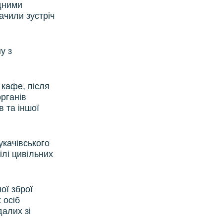
дними
ачили зустріч
у з
з кафе, після
органів
в та іншої
укачівського
ілі цивільних
ої зброї
 осіб
алих зі