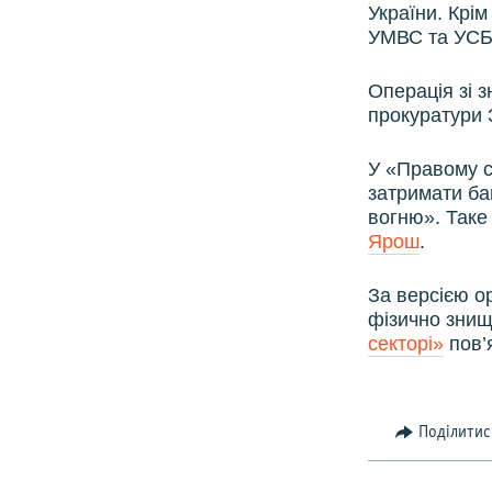
України. Крім
УМВС та УСБУ
Операція зі 
прокуратури 
У «Правому с
затримати бан
вогню». Таке
Ярош
.
За версією ор
фізично знищ
секторі»
пов’
Поділитис