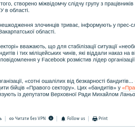
 того, створено міжвідомчу слідчу групу з працівників
 в області.
знешкодження злочинців триває, інформують у прес-с
Закарпатської області.
екторі» вважають, що для стабілізації ситуації «необ
дитів і тих міліцейських чинів, які віддали наказ на 
 повідомлення у Facebook розмістив лідер організаці
ганізації, «сотні ошалілих від безкарності бандитів..
ити бійців «Правого сектору». Цих «бандитів» у
«Пра
язують із депутатом Верховної Ради Михайлом Ланьо
ь
Читати без VPN
Follow us
Print