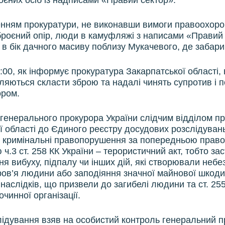
оєних осіб із надписами «Правий сектор».
нням прокуратури, не виконавши вимоги правоохоро
роєний опір, люди в камуфляжі з написами «Правий
в бік дачного масиву поблизу Мукачевого, де забар
:00, як інформує прокуратура Закарпатської області,
ляються скласти зброю та надалі чинять супротив і 
ором.
 генерального прокурора України слідчим відділом п
ї області до Єдиного реєстру досудових розслідуван
о кримінальні правопорушення за попередньою прав
 ч.3 ст. 258 КК України – терористичний акт, тобто з
ня вибуху, підпалу чи інших дій, які створювали небе
ров’я людини або заподіяння значної майнової шкоди
наслідків, що призвели до загибелі людини та ст. 255
чинної організації.
лідування взяв на особистий контроль генеральний 