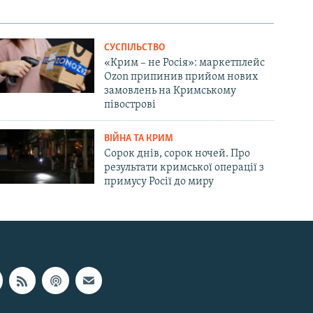
СУСПІЛЬСТВО
«Крим – не Росія»: маркетплейс
Ozon припинив прийом нових
замовлень на Кримському
півострові
ВІЙНА ТА КРИМ
Сорок днів, сорок ночей. Про
результати кримської операції з
примусу Росії до миру