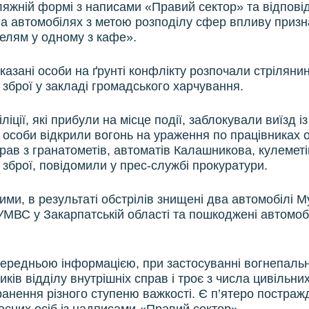
ляжній формі з написами «Правий сектор» та відпові
а автомобілях з метою розподілу сфер впливу призн
елям у одному з кафе».
казані особи на ґрунті конфлікту розпочали стрілянин
 зброї у закладі громадського харчування.
ліції, які прибули на місце події, заблокували виїзд і
і особи відкрили вогонь на ураження по працівниках 
рав з гранатометів, автоматів Калашникова, кулеметі
 зброї, повідомили у прес-службі прокуратури.
ими, в результаті обстрілів знищені два автомобілі М
 УМВС у Закарпатській області та пошкоджені автомоб
передньою інформацією, при застосуванні вогнепальн
иків відділу внутрішніх справ і троє з числа цивільних
анення різного ступеню важкості. Є п’ятеро постражд