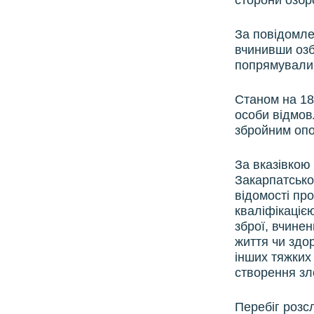
сторони озбр
За повідомле
вчинивши озб
попрямували 
Станом на 18
особи відмов
збройним оп
За вказівкою
Закарпатсько
відомості пр
кваліфікацією
зброї, вчинен
життя чи здо
інших тяжких 
створення зло
Перебіг розс