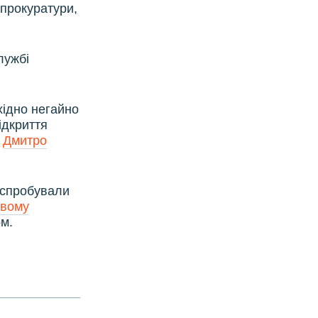
 прокуратури,
лужбі
хідно негайно
відкриття
ї
Дмитро
. спробували
вому
м.