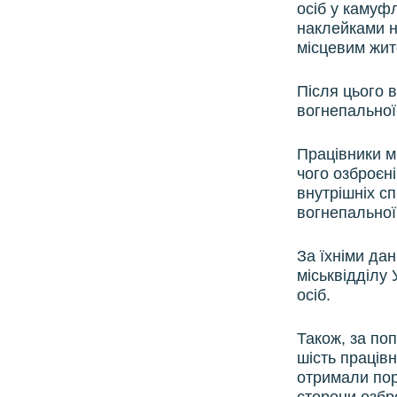
ВІДЕОУРОКИ «ELIFBE»
осіб у камуф
наклейками н
СВІДЧЕННЯ ОКУПАЦІЇ
місцевим жит
УКРАЇНСЬКА ПРОБЛЕМА КРИМУ
Після цього в
ІНФОГРАФІКА
вогнепальної
Працівники мі
чого озброєн
внутрішніх сп
вогнепальної
За їхніми дан
міськвідділу
осіб.
Також, за по
шість працівн
отримали пор