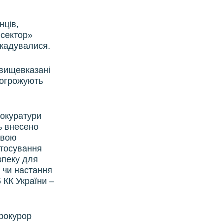
нців,
 сектор»
икадувалися.
 вищевказані
погрожують
рокуратури
ь внесено
овою
астосування
зпеку для
 чи настання
 КК України –
прокурор