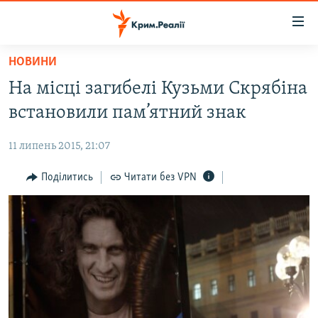
Доступність
посилання
Перейти
НОВИНИ
до
НОВИНИ
На місці загибелі Кузьми Скрябіна
основного
ВОДА.КРИМ
матеріалу
встановили пам’ятний знак
ВІДЕО ТА ФОТО
Перейти
до
11 липень 2015, 21:07
ПОЛІТИКА
основної
БЛОГИ
Поділитись
Читати без VPN
навігації
Перейти
ПОГЛЯД
до
ІНТЕРВ'Ю
пошуку
ВСЕ ЗА ДЕНЬ
СПЕЦПРОЕКТИ
ЯК ОБІЙТИ БЛОКУВАННЯ
ДЕПОРТАЦІЯ