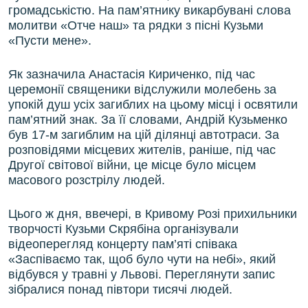
громадськістю. На пам’ятнику викарбувані слова
молитви «Отче наш» та рядки з пісні Кузьми
«Пусти мене».
Як зазначила Анастасія Кириченко, під час
церемонії священики відслужили молебень за
упокій душ усіх загиблих на цьому місці і освятили
пам’ятний знак. За її словами, Андрій Кузьменко
був 17-м загиблим на цій ділянці автотраси. За
розповідями місцевих жителів, раніше, під час
Другої світової війни, це місце було місцем
масового розстрілу людей.
Цього ж дня, ввечері, в Кривому Розі прихильники
творчості Кузьми Скрябіна організували
відеоперегляд концерту пам’яті співака
«Заспіваємо так, щоб було чути на небі», який
відбувся у травні у Львові. Переглянути запис
зібралися понад півтори тисячі людей.