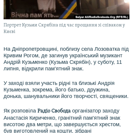
ВІДЕОУРОКИ «ELIFBE»
Русский
СВІДЧЕННЯ ОКУПАЦІЇ
Qırımtatar
Портрет Кузьми Скрябіна під час прощання зі співаком у
УКРАЇНСЬКА ПРОБЛЕМА КРИМУ
Києві
ДОЛУЧАЙСЯ!
ІНФОГРАФІКА
На Дніпропетровщині, поблизу села Лозоватка під
Кривим Рогом, де загинув український музикант
Андрій Кузьменко (Кузьма Скрябін), у суботу, 11
Усі сайти RFE/RL
липня, відкрили пам’ятний знак.
У заході взяли участь рідні та близькі Андрія
Кузьменка, зокрема, його батько, дружина,
донька, шанувальники його творчості, священики.
Як розповіла
організатор заходу
Радіо Свобода
Анастасія Кириченко, гранітний пам’ятний знак
висотою два метри, що завершується хрестом,
був виготовлений на кошти, зібрані