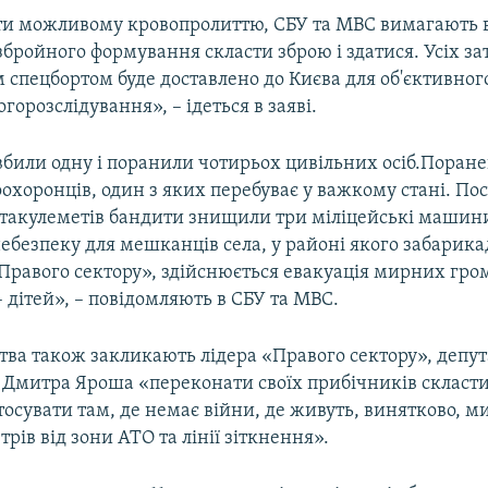
ти можливому кровопролиттю, СБУ та МВС вимагають 
збройного формування скласти зброю і здатися. Усіх з
спецбортом буде доставлено до Києва для об'єктивног
орозслідування», – ідеться в заяві.
вбили одну і поранили чотирьох цивільних осіб.Поран
охоронців, один з яких перебуває у важкому стані. По
 такулеметів бандити знищили три міліцейські машин
ебезпеку для мешканців села, у районі якого забарика
«Правого сектору», здійснюється евакуація мирних гро
 дітей», – повідомляють в СБУ та МВС.
тва також закликають лідера «Правого сектору», депут
 Дмитра Яроша «переконати своїх прибічників скласти
осувати там, де немає війни, де живуть, винятково, ми
трів від зони АТО та лінії зіткнення».