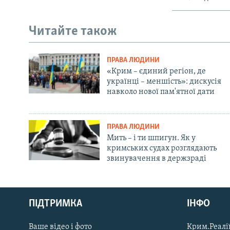
Читайте також
ПРАВА ЛЮДИНИ
«Крим – єдиний регіон, де
українці – меншість»: дискусія
навколо нової пам'ятної дати
ПРАВА ЛЮДИНИ
Мить – і ти шпигун. Як у
кримських судах розглядають
звинувачення в держзраді
Русский
Qırımtatar
ПІДТРИМКА
ІНФО
Ваше відео і фото
Крим.Реалії