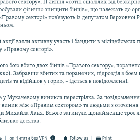
равого сектору», 11 липня «сотні ошалілих від безкарно
пробували фізично знищити бійців», що належать до орг
«Правому секторі» пов’язують із депутатом Верховної 
ньом.
й акції взяли активну участь і бандити в міліцейських 
у «Правому секторі».
ого бою вбито двох бійців «Правого сектору», поранено
жко). Забравши вбитих та поранених, підрозділ з боєм 
итів та відійшов у гори», – ідеться в повідомленні.
нь у Мукачевому виникла перестрілка. За повідомленн
т виник між «Правим сектором» та людьми з оточення 
ди Михайла Ланя. Всього загинули щонайменше троє 
близько десятка.
ь
Читати без VPN
Follow us
Print