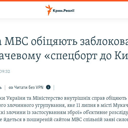
а МВС обіцяють заблоко
ачевому «спецборт до К
09:32
ь
Читати без VPN
ки України та Міністерство внутрішніх справ обіцяють
го злочинного угрупування, яке 11 липня в місті Мука
кі злочини із застосуванням зброї» об’єктивне розслід
е йдеться в поширеній сайтом МВС спільній заяві сило