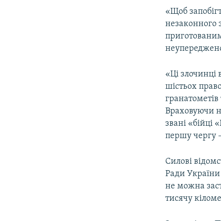
ВІДЕОУРОКИ «ELIFBE»
«Щоб запобіг
СВІДЧЕННЯ ОКУПАЦІЇ
незаконного 
приготованим 
УКРАЇНСЬКА ПРОБЛЕМА КРИМУ
неупередженог
ІНФОГРАФІКА
«Ці злочинці 
шістьох право
гранатометів
Враховуючи н
звані «бійці 
першу чергу –
Силові відомс
Ради України
не можна заст
тисячу кіломе