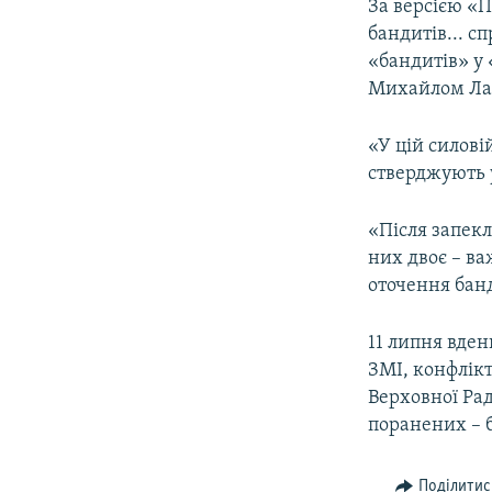
За версією «П
бандитів... с
«бандитів» у 
Михайлом Ла
«У цій силові
стверджують 
«Після запекл
них двоє – ва
оточення банд
11 липня вде
ЗМІ, конфлік
Верховної Ра
поранених – 
Поділитис