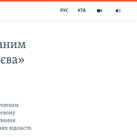
РУС
КТА
ваним
иєва»
 членам
чевому
ування
вих відомств.