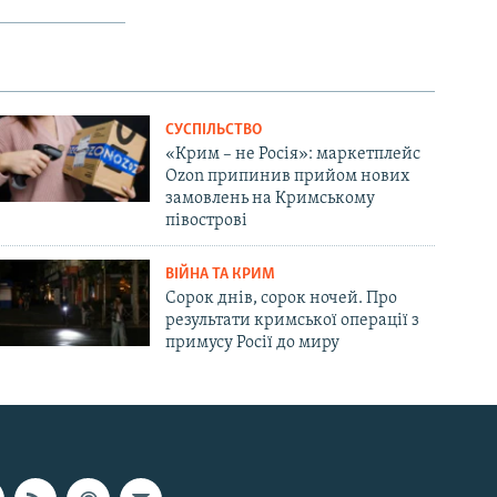
СУСПІЛЬСТВО
«Крим – не Росія»: маркетплейс
Ozon припинив прийом нових
замовлень на Кримському
півострові
ВІЙНА ТА КРИМ
Сорок днів, сорок ночей. Про
результати кримської операції з
примусу Росії до миру