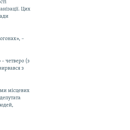
сті
анізації. Цих
Ради
погонах», –
 – четверо (з
вирвався з
ями місцевих
депутата
людей,