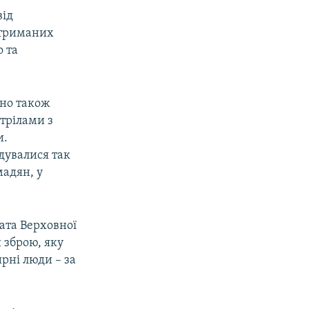
від
атриманих
о та
ено також
стрілами з
и.
дувалися так
мадян, у
ата Верховної
 зброю, яку
рні люди – за