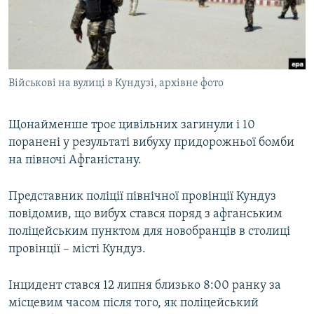
ВІДЕОУРОКИ «ELIFBE»
Русский
СВІДЧЕННЯ ОКУПАЦІЇ
Qırımtatar
УКРАЇНСЬКА ПРОБЛЕМА КРИМУ
Військові на вулиці в Кундузі, архівне фото
ДОЛУЧАЙСЯ!
ІНФОГРАФІКА
Щонайменше троє цивільних загинули і 10
поранені у результаті вибуху придорожньої бомби
Усі сайти RFE/RL
на півночі Афганістану.
Представник поліції північної провінції Кундуз
повідомив, що вибух стався поряд з афганським
поліцейським пунктом для новобранців в столиці
провінції – місті Кундуз.
Інцидент стався 12 липня близько 8:00 ранку за
місцевим часом після того, як поліцейський