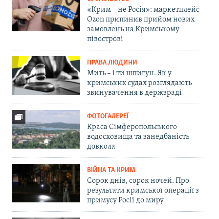
«Крим – не Росія»: маркетплейс
Ozon припинив прийом нових
замовлень на Кримському
півострові
ПРАВА ЛЮДИНИ
Мить – і ти шпигун. Як у
кримських судах розглядають
звинувачення в держзраді
ФОТОГАЛЕРЕЇ
Краса Сімферопольського
водосховища та занедбаність
довкола
ВІЙНА ТА КРИМ
Сорок днів, сорок ночей. Про
результати кримської операції з
примусу Росії до миру