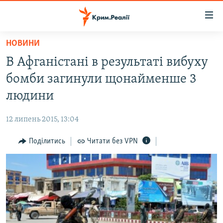
Доступність
посилання
Перейти
НОВИНИ
до
НОВИНИ
В Афганістані в результаті вибуху
основного
ВОДА.КРИМ
матеріалу
бомби загинули щонайменше 3
ВІДЕО ТА ФОТО
Перейти
людини
до
ПОЛІТИКА
основної
12 липень 2015, 13:04
БЛОГИ
навігації
Перейти
Поділитись
Читати без VPN
ПОГЛЯД
до
ІНТЕРВ'Ю
пошуку
ВСЕ ЗА ДЕНЬ
СПЕЦПРОЕКТИ
ЯК ОБІЙТИ БЛОКУВАННЯ
ДЕПОРТАЦІЯ