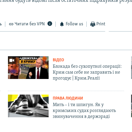
ання будуть відомі після остаточних підрахунків резул
ь
Читати без VPN
Follow us
Print
ВІДЕО
Блокада без сухопутної операції:
Крим сам себе не заправить і не
прогодує | Крим.Реалії
ПРАВА ЛЮДИНИ
Мить – і ти шпигун. Як у
кримських судах розглядають
звинувачення в держзраді