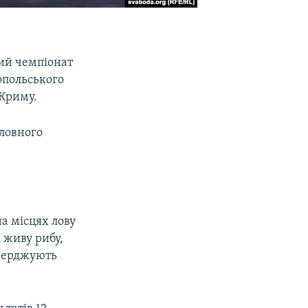
тий чемпіонат
опольського
 Криму.
ловного
а місцях лову
 живу рибу,
дтверджують