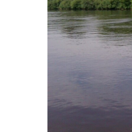
ВІДЕОУРОКИ «ELIFBE»
СВІДЧЕННЯ ОКУПАЦІЇ
УКРАЇНСЬКА ПРОБЛЕМА КРИМУ
ІНФОГРАФІКА