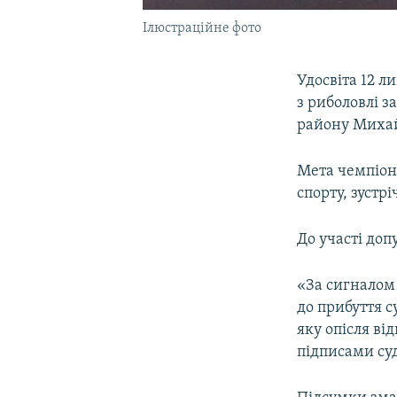
Ілюстраційне фото
Удосвіта 12 л
з риболовлі з
району Михай
Мета чемпіона
спорту, зустр
До участі доп
«За сигналом
до прибуття 
яку опісля ві
підписами су