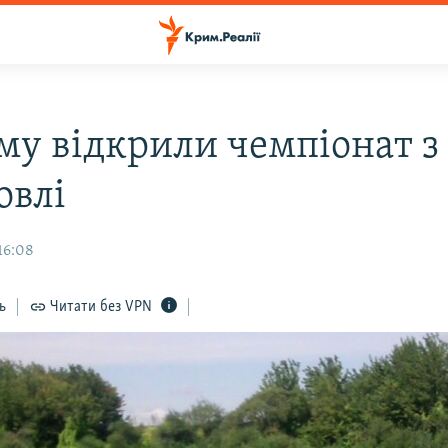
му відкрили чемпіонат з
овлі
16:08
ь
Читати без VPN