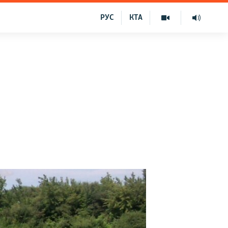
РУС
КТА