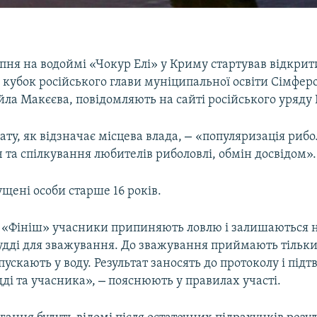
ипня на водоймі «Чокур Елі» у Криму стартував відкри
а кубок російського глави муніципальної освіти Сімфер
ла Макєєва, повідомляють на сайті російського уряду
–
ту, як відзначає місцева влада,
«популяризація рибо
іч та спілкування любителів риболовлі, обмін досвідом».
ущені особи старше 16 років.
 «Фініш» учасники припиняють ловлю і залишаються н
судді для зважування. До зважування приймають тільки
дпускають у воду. Результат заносять до протоколу і пі
–
дді та учасника»,
пояснюють у правилах участі.