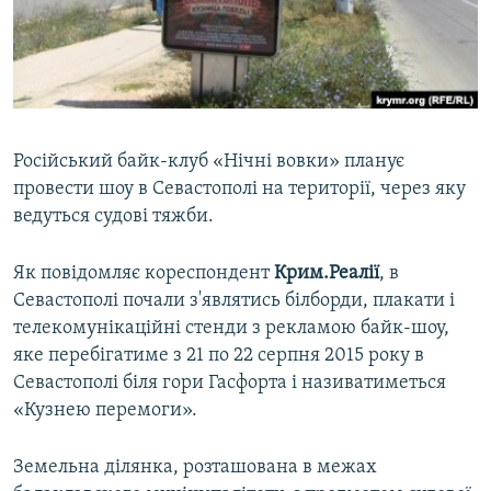
ВІДЕОУРОКИ «ELIFBE»
Русский
СВІДЧЕННЯ ОКУПАЦІЇ
Qırımtatar
УКРАЇНСЬКА ПРОБЛЕМА КРИМУ
ДОЛУЧАЙСЯ!
ІНФОГРАФІКА
Російський байк-клуб «Нічні вовки» планує
провести шоу в Севастополі на території, через яку
ведуться судові тяжби.
Усі сайти RFE/RL
Як повідомляє кореспондент
Крим.Реалії
, в
Севастополі почали з'являтись білборди, плакати і
телекомунікаційні стенди з рекламою байк-шоу,
яке перебігатиме з 21 по 22 серпня 2015 року в
Севастополі біля гори Гасфорта і називатиметься
«Кузнею перемоги».
Земельна ділянка, розташована в межах