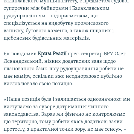
балаклавского муніципалітету, є предметом судової
суперечки між байкерами і Балаклавським
рудоуправлінням – підприємством, що
спеціалізується на видобутку промислового
вапняку, бутового каменю, а також піщаних і
щебеневих будівельних матеріалів.
Як повідомив
Крим.Реалії
прес-секретар БРУ Олег
Левандовський, ніяких додаткових заяв щодо
планованого байк-шоу рудоуправління робити не
має наміру, оскільки вже неодноразово публічно
висловлювало свою позицію.
«Наша позиція була і залишається однозначною: ми
виступаємо за суворе дотримання чинного
законодавства. Зараз ми фізично не контролюємо
цю територію, тому робити якісь додаткові заяви
протесту, з практичної точки зору, не має сенсу», –