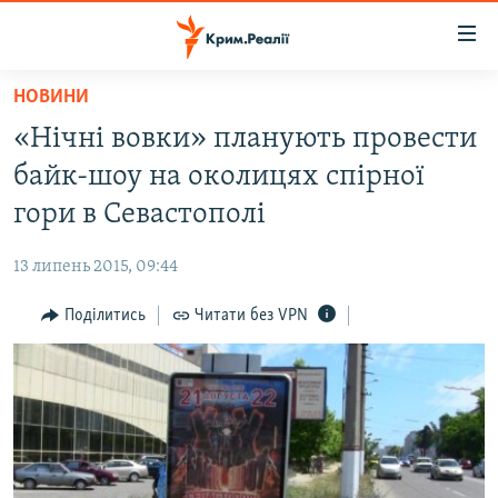
Доступність
посилання
Перейти
НОВИНИ
до
НОВИНИ
«Нічні вовки» планують провести
основного
ВОДА.КРИМ
матеріалу
байк-шоу на околицях спірної
ВІДЕО ТА ФОТО
Перейти
гори в Севастополі
до
ПОЛІТИКА
основної
13 липень 2015, 09:44
БЛОГИ
навігації
Перейти
Поділитись
Читати без VPN
ПОГЛЯД
до
ІНТЕРВ'Ю
пошуку
ВСЕ ЗА ДЕНЬ
СПЕЦПРОЕКТИ
ЯК ОБІЙТИ БЛОКУВАННЯ
ДЕПОРТАЦІЯ