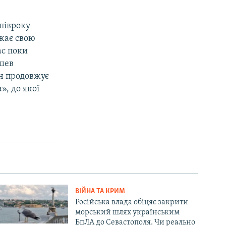
 півроку
жає свою
ас поки
вшев
ін продовжує
», до якої
ВІЙНА ТА КРИМ
Російська влада обіцяє закрити
морський шлях українським
БпЛА до Севастополя. Чи реально