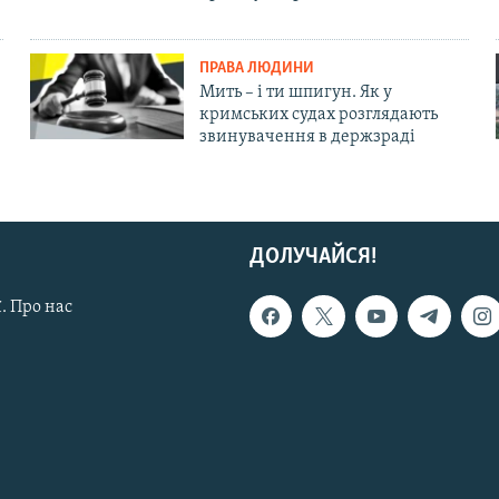
ПРАВА ЛЮДИНИ
Мить – і ти шпигун. Як у
кримських судах розглядають
звинувачення в держзраді
ДОЛУЧАЙСЯ!
. Про нас