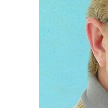
ВІДЕОУРОКИ «ELIFBE»
СВІДЧЕННЯ ОКУПАЦІЇ
УКРАЇНСЬКА ПРОБЛЕМА КРИМУ
ІНФОГРАФІКА