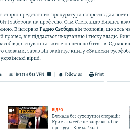
ів сторін представник прокуратури попросив для поета
біт і заборона на професію. Сам Олександр Бившев вва
чною. В інтерв'ю
Радио Свобода
він розповів, що весь ч
й процес, він піддається цькуванню і тиску влади. Би
асобів до існування і живе на пенсію батьків. Однак в
го словами, зараз він закінчує книгу «Записки русофоба
 українські вірші.
ь
Читати без VPN
Follow us
Print
ВІДЕО
Блокада без сухопутної операції:
Крим сам себе не заправить і не
прогодує | Крим.Реалії