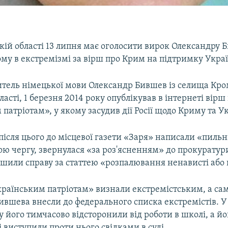
кій області 13 липня має оголосити вирок Олександру 
му в екстремізмі за вірш про Крим на підтримку Укра
итель німецької мови Олександр Бившев із селища Кр
ласті, 1 березня 2014 року опублікував в інтернеті вірш
патріотам», у якому засудив дії Росії щодо Криму та У
після цього до місцевої газети «Заря» написали «пиль
вою чергу, звернулася «за роз'ясненням» до прокуратур
шили справу за статтею «розпалювання ненависті або 
країнським патріотам» визнали екстремістським, а са
вшева внесли до федерального списка екстремістів. У
 його тимчасово відсторонили від роботи в школі, а й
і виступили проти нього свідками в суді.