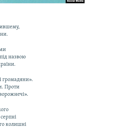
Бившему,
їни.
оми
 під назвою
країни.
ні громадяни».
и. Проти
ворожнечі».
мого
 серпні
ого колишні