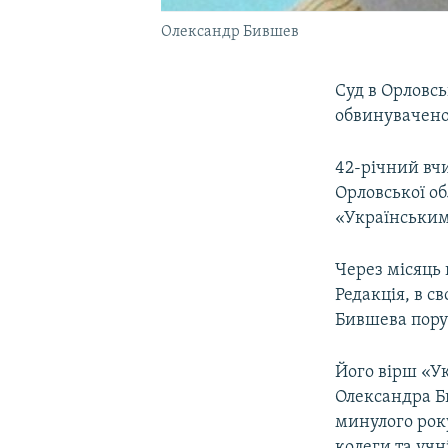
Олександр Бившев
Суд в Орловсь
обвинувачено
42-річний вч
Орловської об
«Українським 
Через місяць 
Редакція, в с
Бившева пору
Його вірш «У
Олександра Би
минулого року
колеги та учн