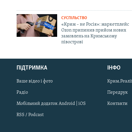
СУСПІЛЬСТВО
«Крим – не Росія»: маркетплейс
Ozon припинив прийом нових
замовлень на Кримському
півострові
Русский
ПІДТРИМКА
ІНФО
Qırımtatar
Ваше відео і фото
Крим.Реалії
ДОЛУЧАЙСЯ!
Радіо
Передрук
Мобільний додаток Android | iOS
Контакти
RSS / Podcast
Усі сайти RFE/RL