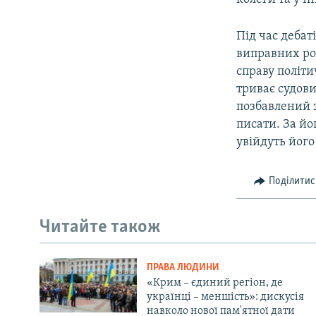
Під час дебат
виправних ро
справу політи
триває судови
позбавлений з
писати. За йо
увійдуть його
Поділитис
Читайте також
ПРАВА ЛЮДИНИ
«Крим – єдиний регіон, де
українці – меншість»: дискусія
навколо нової пам'ятної дати