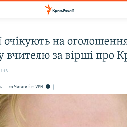
ії очікують на оголошенн
у вчителю за вірші про 
11:18
ь
Читати без VPN