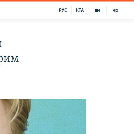
РУС
КТА
я
Крим