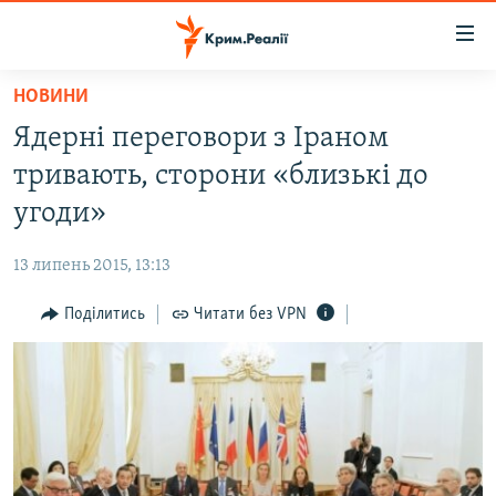
Доступність
посилання
Перейти
НОВИНИ
до
НОВИНИ
Ядерні переговори з Іраном
основного
ВОДА.КРИМ
матеріалу
тривають, сторони «близькі до
ВІДЕО ТА ФОТО
Перейти
угоди»
до
ПОЛІТИКА
основної
13 липень 2015, 13:13
БЛОГИ
навігації
Перейти
Поділитись
Читати без VPN
ПОГЛЯД
до
ІНТЕРВ'Ю
пошуку
ВСЕ ЗА ДЕНЬ
СПЕЦПРОЕКТИ
ЯК ОБІЙТИ БЛОКУВАННЯ
ДЕПОРТАЦІЯ