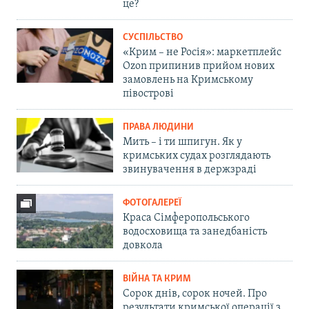
це?
СУСПІЛЬСТВО
«Крим – не Росія»: маркетплейс
Ozon припинив прийом нових
замовлень на Кримському
півострові
ПРАВА ЛЮДИНИ
Мить – і ти шпигун. Як у
кримських судах розглядають
звинувачення в держзраді
ФОТОГАЛЕРЕЇ
Краса Сімферопольського
водосховища та занедбаність
довкола
ВІЙНА ТА КРИМ
Сорок днів, сорок ночей. Про
результати кримської операції з