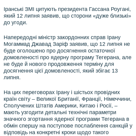
Іранські ЗМІ цитують президента Гассана Роугані,
який 12 липня заявив, що сторони «дуже близькі»
до угоди.
Напередодні міністр закордонних справ Ірану
Могаммад Джавад Заріф заявив, що 12 липня не
буде оголошено про досягнення остаточної
домовленості про ядерну програму Тегерана, але
не буде й нового продовження терміну для
досягнення цієї домовленості, який збігає 13
липня.
На цих переговорах Ірану і шістьох провідних
країн світу – Великої Британії, Франції, Німеччини,
Сполучених Штатів Америки, Китаю і Росії, –
мають узгодити детальні технічні параметри
значного згортання ядерної програми Тегерана в
обмін спершу на поступове послаблення санкцій у
відповідь на конкретні кроки щодо такого