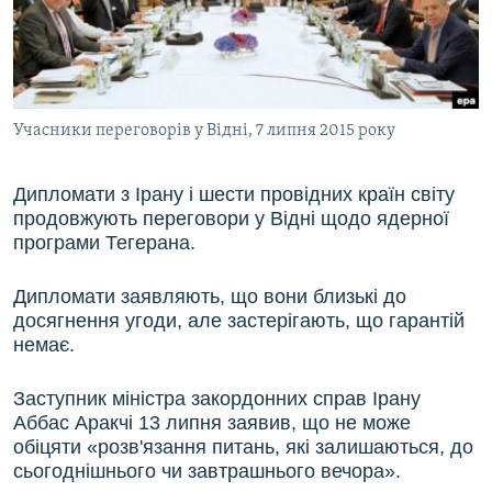
ВІДЕОУРОКИ «ELIFBE»
Русский
СВІДЧЕННЯ ОКУПАЦІЇ
Qırımtatar
УКРАЇНСЬКА ПРОБЛЕМА КРИМУ
Учасники переговорів у Відні, 7 липня 2015 року
ДОЛУЧАЙСЯ!
ІНФОГРАФІКА
Дипломати з Ірану і шести провідних країн світу
продовжують переговори у Відні щодо ядерної
Усі сайти RFE/RL
програми Тегерана.
Дипломати заявляють, що вони близькі до
досягнення угоди, але застерігають, що гарантій
немає.
Заступник міністра закордонних справ Ірану
Аббас Аракчі 13 липня заявив, що не може
обіцяти «розв'язання питань, які залишаються, до
сьогоднішнього чи завтрашнього вечора».