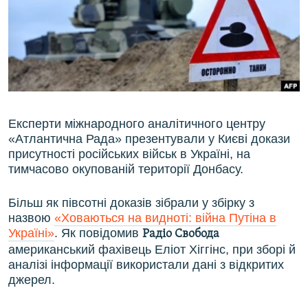
ВІДЕОУРОКИ «ELIFBE»
Русский
СВІДЧЕННЯ ОКУПАЦІЇ
Qırımtatar
УКРАЇНСЬКА ПРОБЛЕМА КРИМУ
ДОЛУЧАЙСЯ!
ІНФОГРАФІКА
Експерти міжнародного аналітичного центру
«Атлантична Рада» презентували у Києві докази
Усі сайти RFE/RL
присутності російських військ в Україні, на
тимчасово окупованій території Донбасу.
Більш як півсотні доказів зібрали у збірку з
назвою
«Ховаються на видноті: війна Путіна в
Україні»
. Як повідомив
Радіо Свобода
американський фахівець Еліот Хіггінс, при зборі й
аналізі інформації використали дані з відкритих
джерел.