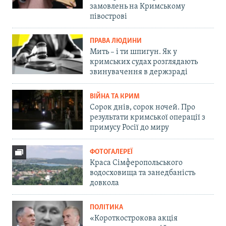
замовлень на Кримському
півострові
ПРАВА ЛЮДИНИ
Мить – і ти шпигун. Як у
кримських судах розглядають
звинувачення в держзраді
ВІЙНА ТА КРИМ
Сорок днів, сорок ночей. Про
результати кримської операції з
примусу Росії до миру
ФОТОГАЛЕРЕЇ
Краса Сімферопольського
водосховища та занедбаність
довкола
ПОЛІТИКА
«Короткострокова акція