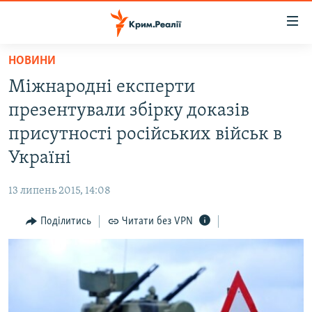
Доступність
посилання
Перейти
НОВИНИ
до
НОВИНИ
Міжнародні експерти
основного
ВОДА.КРИМ
матеріалу
презентували збірку доказів
ВІДЕО ТА ФОТО
Перейти
присутності російських військ в
до
ПОЛІТИКА
Україні
основної
БЛОГИ
навігації
13 липень 2015, 14:08
Перейти
ПОГЛЯД
до
Поділитись
Читати без VPN
ІНТЕРВ'Ю
пошуку
ВСЕ ЗА ДЕНЬ
СПЕЦПРОЕКТИ
ЯК ОБІЙТИ БЛОКУВАННЯ
ДЕПОРТАЦІЯ