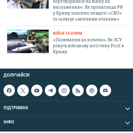
перетворилася на війну на
виснаження»: Як пропаганда РФ
у Криму пояснює невдачі «СВО»
та залякує «мінними атаками»
ВІЙНА ТА КРИМ
«Полювання на колони». Як ЗСУ
ріжуть військову логістику Росії в
Криму
ДОЛУЧАЙСЯ!
ПІДТРИМКА
ІНФО