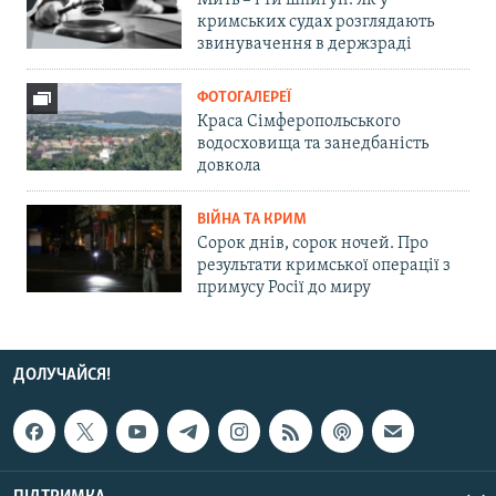
Мить – і ти шпигун. Як у
кримських судах розглядають
звинувачення в держзраді
ФОТОГАЛЕРЕЇ
Краса Сімферопольського
водосховища та занедбаність
довкола
ВІЙНА ТА КРИМ
Сорок днів, сорок ночей. Про
результати кримської операції з
примусу Росії до миру
ДОЛУЧАЙСЯ!