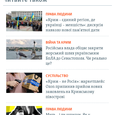
Читайте також
ПРАВА ЛЮДИНИ
«Крим – єдиний регіон, де
українці – меншість»: дискусія
навколо нової пам'ятної дати
ВІЙНА ТА КРИМ
Російська влада обіцяє закрити
морський шлях українським
БпЛА до Севастополя. Чи реально
це?
СУСПІЛЬСТВО
«Крим – не Росія»: маркетплейс
Ozon припинив прийом нових
замовлень на Кримському
півострові
ПРАВА ЛЮДИНИ