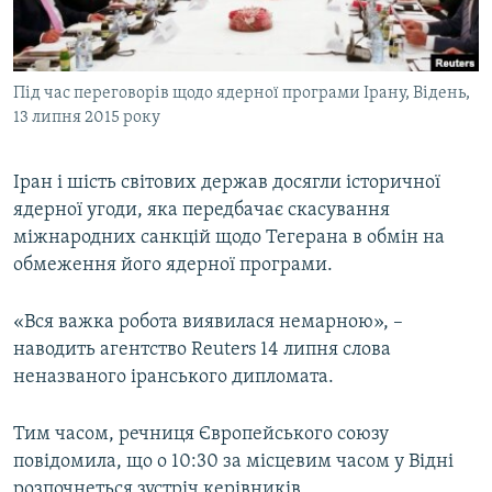
ВІДЕОУРОКИ «ELIFBE»
Русский
СВІДЧЕННЯ ОКУПАЦІЇ
Qırımtatar
Під час переговорів щодо ядерної програми Ірану, Відень,
УКРАЇНСЬКА ПРОБЛЕМА КРИМУ
13 липня 2015 року
ДОЛУЧАЙСЯ!
ІНФОГРАФІКА
Іран і шість світових держав досягли історичної
ядерної угоди, яка передбачає скасування
міжнародних санкцій щодо Тегерана в обмін на
Усі сайти RFE/RL
обмеження його ядерної програми.
«Вся важка робота виявилася немарною», –
наводить агентство Reuters 14 липня слова
неназваного іранського дипломата.
Тим часом, речниця Європейського союзу
повідомила, що о 10:30 за місцевим часом у Відні
розпочнеться зустріч керівників