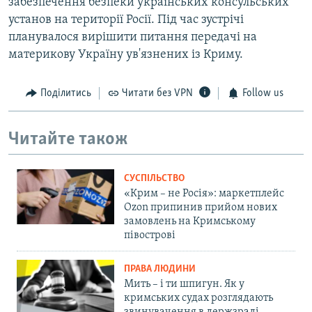
забезпечення безпеки українських консульських
установ на території Росії. Під час зустрічі
планувалося вирішити питання передачі на
материкову Україну ув'язнених із Криму.
Поділитись
Читати без VPN
Follow us
Читайте також
СУСПІЛЬСТВО
«Крим – не Росія»: маркетплейс
Ozon припинив прийом нових
замовлень на Кримському
півострові
ПРАВА ЛЮДИНИ
Мить – і ти шпигун. Як у
кримських судах розглядають