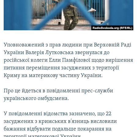
ВІДЕОУРОКИ «ELIFBE»
Русский
СВІДЧЕННЯ ОКУПАЦІЇ
Qırımtatar
УКРАЇНСЬКА ПРОБЛЕМА КРИМУ
ДОЛУЧАЙСЯ!
ІНФОГРАФІКА
Уповноважений з прав людини при Верховній Раді
України Валерія Лутковська звернулася до
російської колеги Елли Памфілової щодо вирішення
Усі сайти RFE/RL
питання переміщення засуджених з території
Криму на материкову частину України.
Про це йдеться в повідомленні прес-служби
українського омбудсмена.
У повідомленні відомства зазначено, що 22
засуджених з кримських в'язниць висловили
бажання відбувати подальше покарання на
території материкової України.