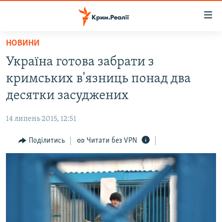
Доступність
посилання
Перейти
НОВИНИ
до
НОВИНИ
Україна готова забрати з
основного
ВОДА.КРИМ
матеріалу
кримських в'язниць понад два
ВІДЕО ТА ФОТО
Перейти
десятки засуджених
до
ПОЛІТИКА
основної
14 липень 2015, 12:51
БЛОГИ
навігації
Перейти
Поділитись
Читати без VPN
ПОГЛЯД
до
ІНТЕРВ'Ю
пошуку
ВСЕ ЗА ДЕНЬ
СПЕЦПРОЕКТИ
ЯК ОБІЙТИ БЛОКУВАННЯ
ДЕПОРТАЦІЯ