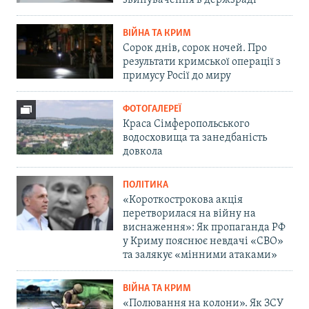
звинувачення в держзраді
ВІЙНА ТА КРИМ
Сорок днів, сорок ночей. Про
результати кримської операції з
примусу Росії до миру
ФОТОГАЛЕРЕЇ
Краса Сімферопольського
водосховища та занедбаність
довкола
ПОЛІТИКА
«Короткострокова акція
перетворилася на війну на
виснаження»: Як пропаганда РФ
у Криму пояснює невдачі «СВО»
та залякує «мінними атаками»
ВІЙНА ТА КРИМ
«Полювання на колони». Як ЗСУ