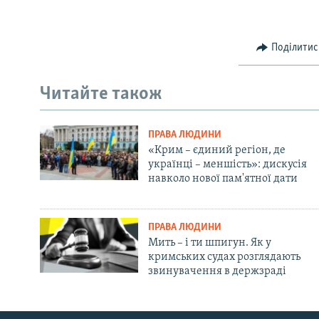
Поділитис
Читайте також
ПРАВА ЛЮДИНИ
«Крим – єдиний регіон, де
українці – меншість»: дискусія
навколо нової пам'ятної дати
ПРАВА ЛЮДИНИ
Мить – і ти шпигун. Як у
кримських судах розглядають
звинувачення в держзраді
Русский