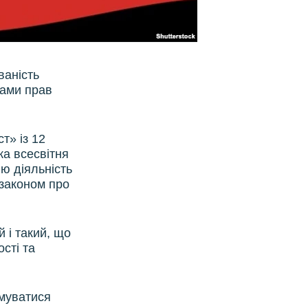
ваність
ками прав
т» із 12
ка всесвітня
ю діяльність
 законом про
 і такий, що
сті та
имуватися