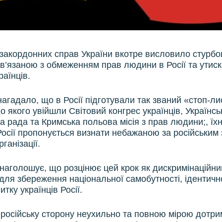
 закордонних справ України вкотре висловило стурбо
ов’язаною з обмеженням прав людини в Росії та утис
раїнців.
агадало, що в Росії підготували так званий «стоп-лис
до якого увійшли Світовий конгрес українців, Українсь
а рада та Кримська польова місія з прав людини;, їхн
 Росії пропонується визнати небажаною за російським
ганізації.
 наголошує, що розцінює цей крок як дискримінаційний
 для збереження національної самобутності, ідентично
итку українців Росії.
російську сторону неухильно та повною мірою дотр