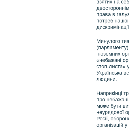
взятих на се
двостороннім
права в галу
потреб націо
дискримінації
Минулого тиж
(парламенту)
іноземних орг
«небажані ор
стоп-листа» у
Українська в
людини.
Наприкінці тр
про небажані
може бути виз
неурядової ор
Росії, оборон
організацій у