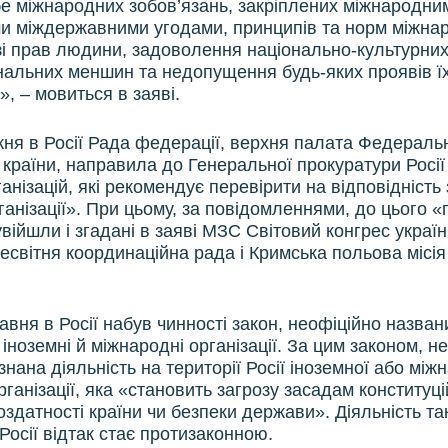
бе міжнародних зобов’язань, закріплених міжнародни
и міждержавними угодами, принципів та норм міжна
зі прав людини, задоволення національно-культурних
нальних меншин та недопущення будь-яких проявів ї
», – мовиться в заяві.
ня в Росії Рада федерації, верхня палата Федеральн
 країни, направила до Генеральної прокуратури Росії 
анізацій, які рекомендує перевірити на відповідність
ганізації». При цьому, за повідомленнями, до цього «
війшли і згадані в заяві МЗС Світовий конгрес україн
сесвітня координаційна рада і Кримська польова місія
авня в Росії набув чинності закон, неофіційно назва
 іноземні й міжнародні організації. За цим законом, 
нана діяльність на території Росії іноземної або між
ганізації, яка «становить загрозу засадам конституц
оздатності країни чи безпеки держави». Діяльність та
 Росії відтак стає протизаконною.