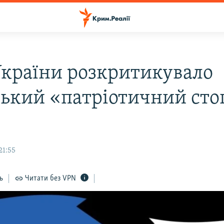
країни розкритикувало
ський «патріотичний сто
21:55
ь
Читати без VPN