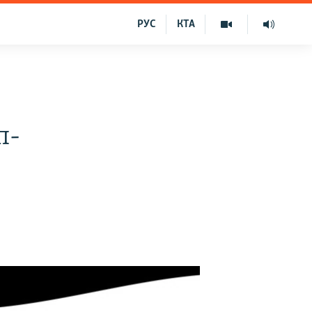
РУС
КТА
п-