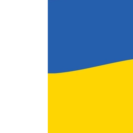
ВІДЕОУРОКИ «ELIFBE»
СВІДЧЕННЯ ОКУПАЦІЇ
УКРАЇНСЬКА ПРОБЛЕМА КРИМУ
ІНФОГРАФІКА