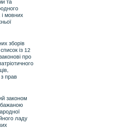
ми та
родного
 і мовних
хньої
их зборів
список із 12
 законові про
патріотичного
ців,
 з прав
ний законом
небажаною
народної
ійного ладу
ких