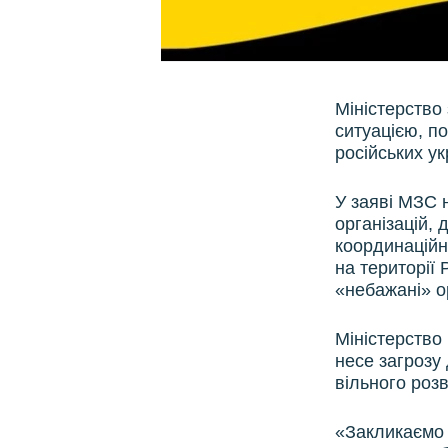
Міністерство
ситуацією, п
російських ук
У заяві МЗС н
організацій, 
координаційн
на території
«небажані» ор
Міністерство
несе загрозу
вільного розв
«Закликаємо 