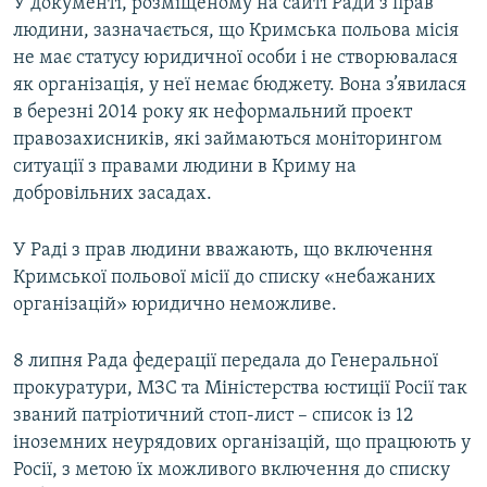
У документі, розміщеному на сайті Ради з прав
людини, зазначається, що Кримська польова місія
не має статусу юридичної особи і не створювалася
як організація, у неї немає бюджету. Вона з’явилася
в березні 2014 року як неформальний проект
правозахисників, які займаються моніторингом
ситуації з правами людини в Криму на
добровільних засадах.
У Раді з прав людини вважають, що включення
Кримської польової місії до списку «небажаних
організацій» юридично неможливе.
8 липня Рада федерації передала до Генеральної
прокуратури, МЗС та Міністерства юстиції Росії так
званий патріотичний стоп-лист – список із 12
іноземних неурядових організацій, що працюють у
Росії, з метою їх можливого включення до списку