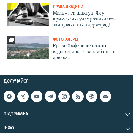
ПРАВА ЛЮДИНИ
Мить – і ти шпигун. Як у
кримських судах розглядають
звинувачення в держзраді
ФОТОГАЛЕРЕЇ
Краса Сімферопольського
водосховища та занедбаність
довкола
ДОЛУЧАЙСЯ!
ПІДТРИМКА
ІНФО