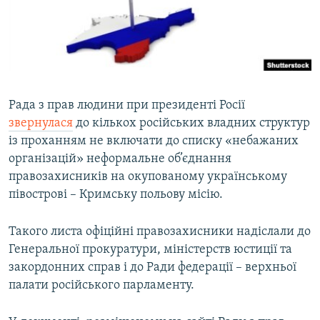
ВІДЕОУРОКИ «ELIFBE»
Русский
СВІДЧЕННЯ ОКУПАЦІЇ
Qırımtatar
УКРАЇНСЬКА ПРОБЛЕМА КРИМУ
ДОЛУЧАЙСЯ!
ІНФОГРАФІКА
Рада з прав людини при президенті Росії
звернулася
до кількох російських владних структур
із проханням не включати до списку «небажаних
Усі сайти RFE/RL
організацій» неформальне об’єднання
правозахисників на окупованому українському
півострові – Кримську польову місію.
Такого листа офіційні правозахисники надіслали до
Генеральної прокуратури, міністерств юстиції та
закордонних справ і до Ради федерації – верхньої
палати російського парламенту.