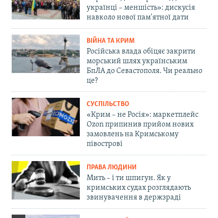
українці – меншість»: дискусія
навколо нової пам'ятної дати
ВІЙНА ТА КРИМ
Російська влада обіцяє закрити
морський шлях українським
БпЛА до Севастополя. Чи реально
це?
СУСПІЛЬСТВО
«Крим – не Росія»: маркетплейс
Ozon припинив прийом нових
замовлень на Кримському
півострові
ПРАВА ЛЮДИНИ
Мить – і ти шпигун. Як у
кримських судах розглядають
звинувачення в держзраді