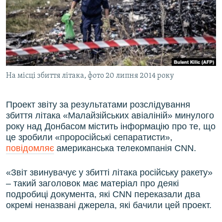
ВІДЕОУРОКИ «ELIFBE»
Русский
СВІДЧЕННЯ ОКУПАЦІЇ
Qırımtatar
УКРАЇНСЬКА ПРОБЛЕМА КРИМУ
ДОЛУЧАЙСЯ!
ІНФОГРАФІКА
На місці збиття літака, фото 20 липня 2014 року
Проект звіту за результатами розслідування
Усі сайти RFE/RL
збиття літака «Малайзійських авіаліній» минулого
року над Донбасом містить інформацію про те, що
це зробили «проросійські сепаратисти»,
повідомляє
американська телекомпанія CNN.
«Звіт звинувачує у збитті літака російську ракету»
– такий заголовок має матеріал про деякі
подробиці документа, які CNN переказали два
окремі неназвані джерела, які бачили цей проект.