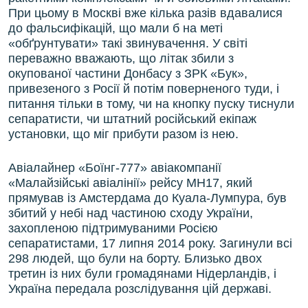
При цьому в Москві вже кілька разів вдавалися
до фальсифікацій, що мали б на меті
«обґрунтувати» такі звинувачення. У світі
переважно вважають, що літак збили з
окупованої частини Донбасу з ЗРК «Бук»,
привезеного з Росії й потім поверненого туди, і
питання тільки в тому, чи на кнопку пуску тиснули
сепаратисти, чи штатний російський екіпаж
установки, що міг прибути разом із нею.
Авіалайнер «Боїнг-777» авіакомпанії
«Малайзійські авіалінії» рейсу MH17, який
прямував із Амстердама до Куала-Лумпура, був
збитий у небі над частиною сходу України,
захопленою підтримуваними Росією
сепаратистами, 17 липня 2014 року. Загинули всі
298 людей, що були на борту. Близько двох
третин із них були громадянами Нідерландів, і
Україна передала розслідування цій державі.