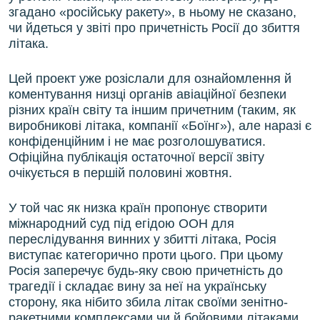
згадано «російську ракету», в ньому не сказано,
чи йдеться у звіті про причетність Росії до збиття
літака.
Цей проект уже розіслали для ознайомлення й
коментування низці органів авіаційної безпеки
різних країн світу та іншим причетним (таким, як
виробникові літака, компанії «Боїнг»), але наразі є
конфіденційним і не має розголошуватися.
Офіційна публікація остаточної версії звіту
очікується в першій половині жовтня.
У той час як низка країн пропонує створити
міжнародний суд під егідою ООН для
переслідування винних у збитті літака, Росія
виступає категорично проти цього. При цьому
Росія заперечує будь-яку свою причетність до
трагедії і складає вину за неї на українську
сторону, яка нібито збила літак своїми зенітно-
ракетними комплексами чи й бойовими літаками.