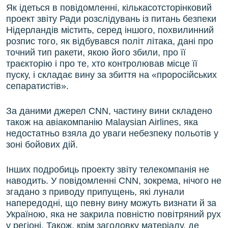
Як ідеться в повідомленні, кількасотсторінковий
проект звіту Ради розслідувань із питань безпеки
Нідерландів містить, серед іншого, похвилинний
розпис того, як відбувався політ літака, дані про
точний тип ракети, якою його збили, про її
траєкторію і про те, хто контролював місце її
пуску, і складає вину за збиття на «проросійських
сепаратистів».
За даними джерел CNN, частину вини складено
також на авіакомпанію Malaysian Airlines, яка
недостатньо взяла до уваги небезпеку польотів у
зоні бойових дій.
Інших подробиць проекту звіту телекомпанія не
наводить. У повідомленні CNN, зокрема, нічого не
згадано з приводу припущень, які лунали
напередодні, що певну вину можуть визнати й за
Україною, яка не закрила повністю повітряний рух
у регіоні. Також, крім заголовку матеріалу, де