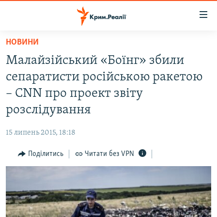
Доступність
посилання
Перейти
НОВИНИ
до
НОВИНИ
Малайзійський «Боїнг» збили
основного
ВОДА.КРИМ
матеріалу
сепаратисти російською ракетою
ВІДЕО ТА ФОТО
Перейти
– CNN про проект звіту
до
ПОЛІТИКА
розслідування
основної
БЛОГИ
навігації
15 липень 2015, 18:18
Перейти
ПОГЛЯД
до
Поділитись
Читати без VPN
ІНТЕРВ'Ю
пошуку
ВСЕ ЗА ДЕНЬ
СПЕЦПРОЕКТИ
ЯК ОБІЙТИ БЛОКУВАННЯ
ДЕПОРТАЦІЯ