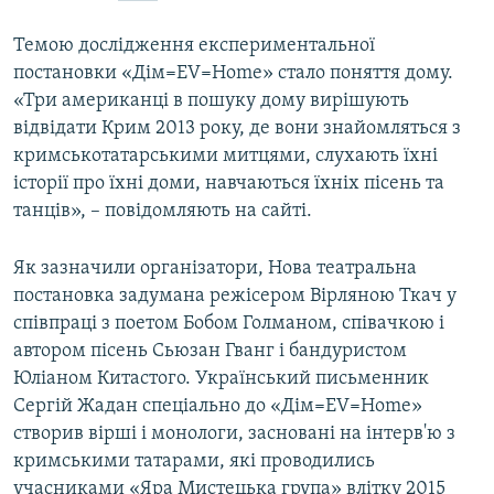
ВІДЕОУРОКИ «ELIFBE»
Русский
Темою дослідження експериментальної
СВІДЧЕННЯ ОКУПАЦІЇ
постановки «Дім=EV=Home» стало поняття дому.
Qırımtatar
«Три американці в пошуку дому вирішують
УКРАЇНСЬКА ПРОБЛЕМА КРИМУ
відвідати Крим 2013 року, де вони знайомляться з
ДОЛУЧАЙСЯ!
ІНФОГРАФІКА
кримськотатарськими митцями, слухають їхні
історії про їхні доми, навчаються їхніх пісень та
танців», – повідомляють на сайті.
Усі сайти RFE/RL
Як зазначили організатори, Нова театральна
постановка задумана режісeром Вірляною Ткач у
співпраці з поетом Бобом Голманом, співачкою і
автором пісень Сьюзан Гванг і бандуристом
Юліаном Китастого. Український письменник
Сергій Жадан спеціально до «Дім=EV=Home»
створив вірші і монологи, засновані на інтерв'ю з
кримськими татарами, які проводились
учасниками «Яра Мистецька група» влітку 2015