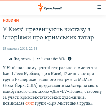
Доступність
посилання
Перейти
НОВИНИ
до
НОВИНИ
У Києві презентують виставу з
основного
ВОДА.КРИМ
матеріалу
історіями про кримських татар
ВІДЕО ТА ФОТО
Перейти
до
15 липень 2015, 22:38
ПОЛІТИКА
основної
БЛОГИ
Поділитись
Читати без VPN
навігації
Перейти
ПОГЛЯД
У Національному центрі театрального мистецтва
до
імені Леся Курбаса, що в Києві, 17 липня актори
ІНТЕРВ'Ю
пошуку
групи Експериментального театру «La MaMa»
ВСЕ ЗА ДЕНЬ
(Нью-Йорк, США) представлять майстерню свого
майбутнього спектаклю «Дім=EV=Home», створену
СПЕЦПРОЕКТИ
за участі кримськотатарських художників,
ЯК ОБІЙТИ БЛОКУВАННЯ
ДЕПОРТАЦІЯ
повідомляє
сайт
групи «Яра Мистецька група».