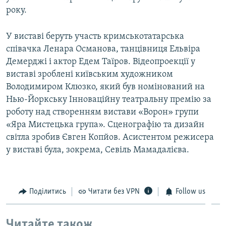
року.
У виставі беруть участь кримськотатарська
співачка Ленара Османова, танцівниця Ельвіра
Демерджі і актор Едем Таїров. Відеопроекції у
виставі зроблені київським художником
Володимиром Клюзко, який був номінований на
Нью-Йоркську Інноваційну театральну премію за
роботу над створенням вистави «Ворон» групи
«Яра Мистецька група». Сценографію та дизайн
світла зробив Євген Копйов. Асистентом режисера
у виставі була, зокрема, Севіль Мамадалієва.
Поділитись
Читати без VPN
Follow us
Читайте також