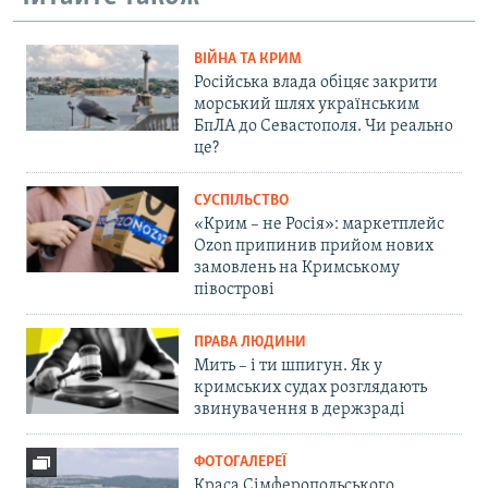
ВІЙНА ТА КРИМ
Російська влада обіцяє закрити
морський шлях українським
БпЛА до Севастополя. Чи реально
це?
СУСПІЛЬСТВО
«Крим – не Росія»: маркетплейс
Ozon припинив прийом нових
замовлень на Кримському
півострові
ПРАВА ЛЮДИНИ
Мить – і ти шпигун. Як у
кримських судах розглядають
звинувачення в держзраді
ФОТОГАЛЕРЕЇ
Краса Сімферопольського