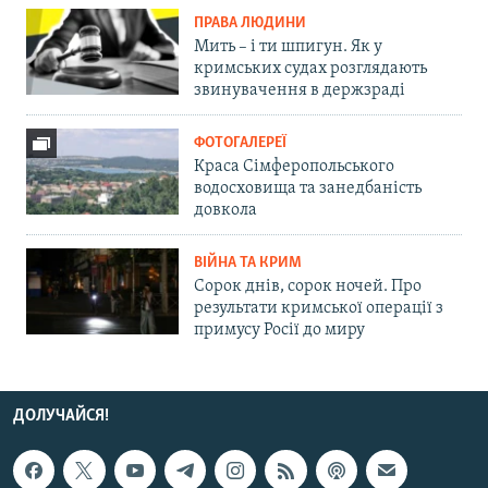
ПРАВА ЛЮДИНИ
Мить – і ти шпигун. Як у
кримських судах розглядають
звинувачення в держзраді
ФОТОГАЛЕРЕЇ
Краса Сімферопольського
водосховища та занедбаність
довкола
ВІЙНА ТА КРИМ
Сорок днів, сорок ночей. Про
результати кримської операції з
примусу Росії до миру
ДОЛУЧАЙСЯ!