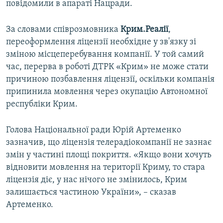
повідомили в апараті Нацради.
ВІДЕОУРОКИ «ELIFBE»
Русский
СВІДЧЕННЯ ОКУПАЦІЇ
За словами співрозмовника
Крим.Реалії
,
Qırımtatar
переоформлення ліцензії необхідне у зв'язку зі
УКРАЇНСЬКА ПРОБЛЕМА КРИМУ
зміною місцеперебування компанії. У той самий
ДОЛУЧАЙСЯ!
ІНФОГРАФІКА
час, перерва в роботі ДТРК «Крим» не може стати
причиною позбавлення ліцензії, оскільки компанія
припинила мовлення через окупацію Автономної
республіки Крим.
Усі сайти RFE/RL
Голова Національної ради Юрій Артеменко
зазначив, що ліцензія телерадіокомпанії не зазнає
змін у частині площі покриття. «Якщо вони хочуть
відновити мовлення на території Криму, то стара
ліцензія діє, у нас нічого не змінилось, Крим
залишається частиною України», – сказав
Артеменко.