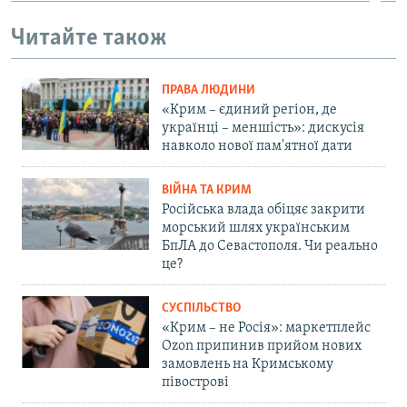
Читайте також
ПРАВА ЛЮДИНИ
«Крим – єдиний регіон, де
українці – меншість»: дискусія
навколо нової пам'ятної дати
ВІЙНА ТА КРИМ
Російська влада обіцяє закрити
морський шлях українським
БпЛА до Севастополя. Чи реально
це?
СУСПІЛЬСТВО
«Крим – не Росія»: маркетплейс
Ozon припинив прийом нових
замовлень на Кримському
півострові