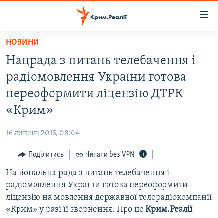
Доступність
посилання
Перейти
НОВИНИ
до
НОВИНИ
Нацрада з питань телебачення і
основного
ВОДА.КРИМ
матеріалу
радіомовлення України готова
ВІДЕО ТА ФОТО
Перейти
переоформити ліцензію ДТРК
до
ПОЛІТИКА
«Крим»
основної
БЛОГИ
навігації
16 липень 2015, 08:04
Перейти
ПОГЛЯД
до
Поділитись
Читати без VPN
ІНТЕРВ'Ю
пошуку
Національна рада з питань телебачення і
ВСЕ ЗА ДЕНЬ
радіомовлення України готова переоформити
СПЕЦПРОЕКТИ
ліцензію на мовлення державної телерадіокомпанії
«Крим» у разі її звернення. Про це
Крим.Реалії
ЯК ОБІЙТИ БЛОКУВАННЯ
ДЕПОРТАЦІЯ