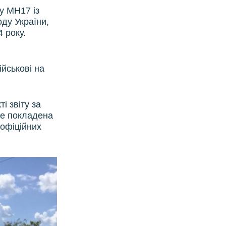
су MH17 із
ду України,
 року.
ійськові на
і звіту за
це покладена
 офіційних