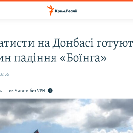
атисти на Донбасі готуют
ин падіння «Боїнга»
16:55
ь
Читати без VPN