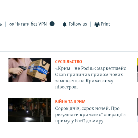
ь
Читати без VPN
Follow us
Print
СУСПІЛЬСТВО
«Крим – не Росія»: маркетплейс
Ozon припинив прийом нових
замовлень на Кримському
півострові
ВІЙНА ТА КРИМ
Сорок днів, сорок ночей. Про
результати кримської операції з
примусу Росії до миру