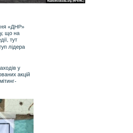
ння «ДНР»
у, що на
дії, тут
туп лідера
аходів у
ованих акцій
мітинг-