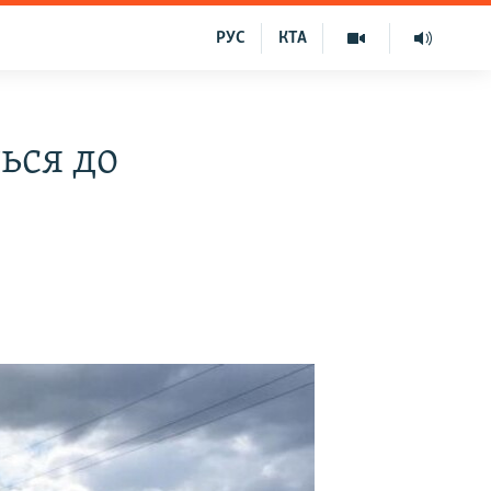
РУС
КТА
ься до