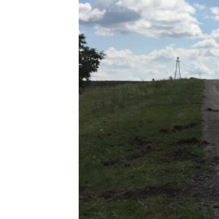
ВІДЕОУРОКИ «ELIFBE»
СВІДЧЕННЯ ОКУПАЦІЇ
УКРАЇНСЬКА ПРОБЛЕМА КРИМУ
ІНФОГРАФІКА