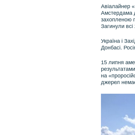
Авіалайнер «Б
Амстердама д
захопленою п
Загинули всі 
Україна і Зах
Донбасі. Росі
15 липня аме
результатами
на «проросій
джерел нема