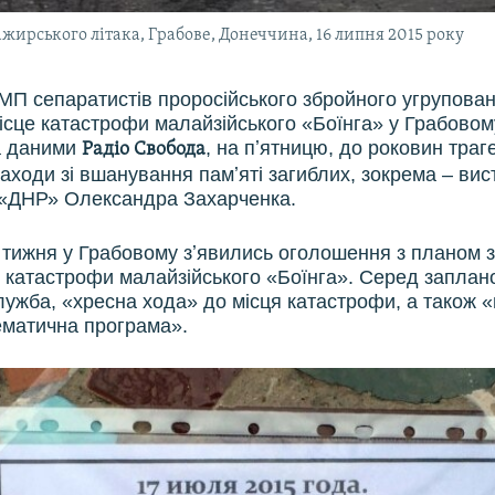
жирського літака, Грабове, Донеччина, 16 липня 2015 року
МП сепаратистів проросійського збройного угрупова
ісце катастрофи малайзійського «Боїнга» у Грабовом
а даними
, на пʼятницю, до роковин траге
Радіо Свобода
аходи зі вшанування памʼяті загиблих, зокрема – вис
 «ДНР» Олександра Захарченка.
 тижня у Грабовому зʼявились оголошення з планом з
 катастрофи малайзійського «Боїнга». Серед заплан
лужба, «хресна хода» до місця катастрофи, а також «
тематична програма».