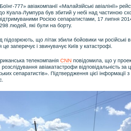
оїнг-777» авіакомпанії «Малайзійські авіалінії» рей
о Куала-Лумпура був збитий у небі над частиною схо
ідтримуваними Росією сепаратистами, 17 липня 2014
298 людей, які були на борту.
ід підозрюють, що літак збили бойовики чи російські в
я це заперечує і звинувачує Київ у катастрофі.
риканська телекомпанія
CNN
повідомила, що у проект
 розслідування авіакатастрофи відповідальність за 
ських сепаратистів». Підтвердження цієї інформації з
є.