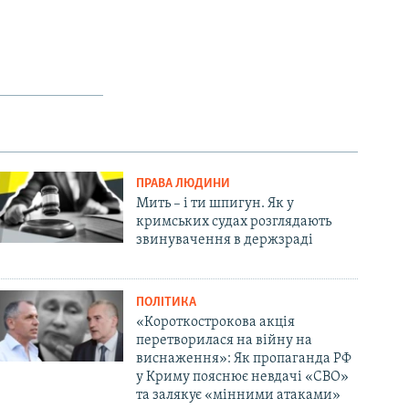
ПРАВА ЛЮДИНИ
Мить – і ти шпигун. Як у
кримських судах розглядають
звинувачення в держзраді
ПОЛІТИКА
«Короткострокова акція
перетворилася на війну на
виснаження»: Як пропаганда РФ
у Криму пояснює невдачі «СВО»
та залякує «мінними атаками»