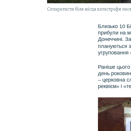
Сепаратисти біля місця катастрофи паса
Близько 10 Б
прибули на м
Донеччині. З
плануються з
угруповання
Раніше цього
день роковин
– церковна с
реквієм» і «