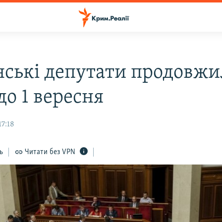
нські депутати продовж
до 1 вересня
17:18
ь
Читати без VPN