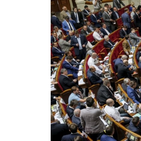
ВІДЕОУРОКИ «ELIFBE»
СВІДЧЕННЯ ОКУПАЦІЇ
УКРАЇНСЬКА ПРОБЛЕМА КРИМУ
ІНФОГРАФІКА