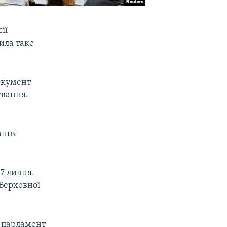
ії
ила таке
окумент
ування.
ання
17 липня.
Верховної
 парламент