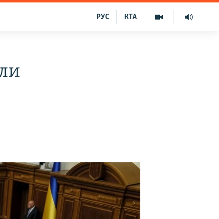
РУС
КТА
или