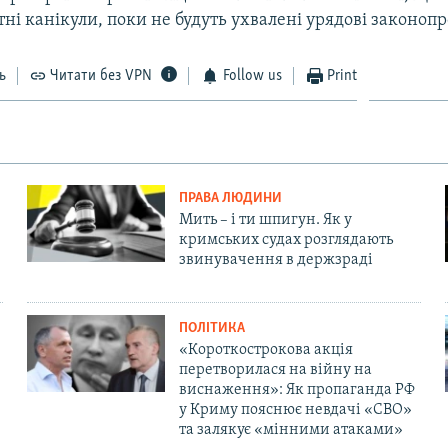
тні канікули, поки не будуть ухвалені урядові законоп
ь
Читати без VPN
Follow us
Print
ПРАВА ЛЮДИНИ
Мить – і ти шпигун. Як у
кримських судах розглядають
звинувачення в держзраді
ПОЛІТИКА
«Короткострокова акція
перетворилася на війну на
виснаження»: Як пропаганда РФ
у Криму пояснює невдачі «СВО»
та залякує «мінними атаками»