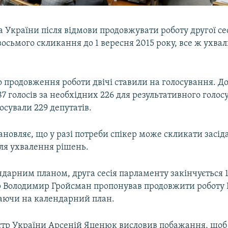
 України після відмови продовжувати роботу другої сес
осьмого скликання до 1 вересня 2015 року, все ж ухвал
о продовження роботи двічі ставили на голосування. Д
187 голосів за необхідних 226 для результативного голос
осували 229 депутатів.
новляє, що у разі потреби спікер може скликати засід
ля ухвалення рішень.
ндарним планом, друга сесія парламенту закінчується 
р Володимир Гройсман пропонував продовжити роботу 
аючи на календарний план.
стр України Арсеній Яценюк висловив побажання, щоб