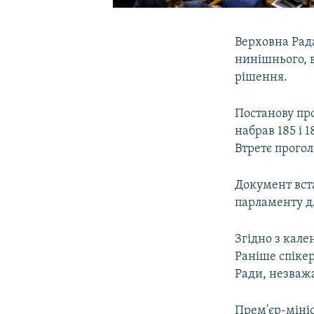
Верховна Рада
нинішнього, в
рішення.
Постанову пр
набрав 185 і 
Втретє прогол
Документ вста
парламенту д
Згідно з кале
Раніше спіке
Ради, незваж
Прем'єр-міні