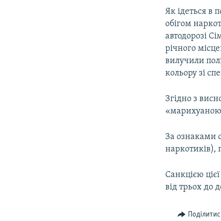
ВІДЕОУРОКИ «ELIFBE»
Як ідеться в 
СВІДЧЕННЯ ОКУПАЦІЇ
обігом наркот
автодорозі С
УКРАЇНСЬКА ПРОБЛЕМА КРИМУ
річного місце
ІНФОГРАФІКА
вилучили пол
кольору зі с
Згідно з вис
«марихуаною
За ознаками с
наркотиків),
Санкцією цієї
від трьох до д
Поділитис