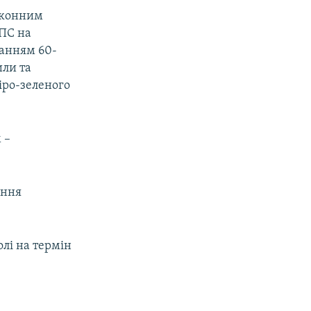
законним
ДПС на
ванням 60-
или та
іро-зеленого
 –
ання
олі на термін