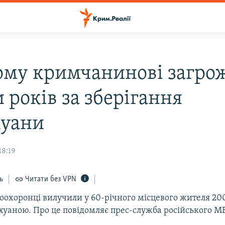
ому кримчанинові загрож
 років за зберігання
уани
18:19
ь
Читати без VPN
оохоронці вилучили у 60-річного місцевого жителя 2
ихуаною. Про це повідомляє прес-служба російського М