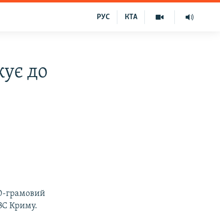
РУС
КТА
ує до
00-грамовий
ВС Криму.