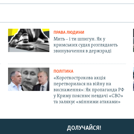
ПРАВА ЛЮДИНИ
Мить – і ти шпигун. Як у
кримських судах розглядають
звинувачення в держзраді
ПОЛІТИКА
«Короткострокова акція
перетворилася на війну на
виснаження»: Як пропаганда РФ
у Криму пояснює невдачі «СВО»
та залякує «мінними атаками»
ДОЛУЧАЙСЯ!