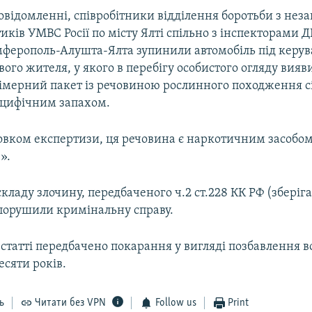
повідомленні, співробітники відділення боротьби з не
иків УМВС Росії по місту Ялті спільно з інспекторами 
імферополь-Алушта-Ялта зупинили автомобіль під керу
вого жителя, у якого в перебігу особистого огляду вияв
імерний пакет із речовиною рослинного походження с
пецифічним запахом.
новком експертизи, ця речовина є наркотичним засобом
».
кладу злочину, передбаченого ч.2 ст.228 КК РФ (зберіг
 порушили кримінальну справу.
 статті передбачено покарання у вигляді позбавлення в
есяти років.
ь
Читати без VPN
Follow us
Print