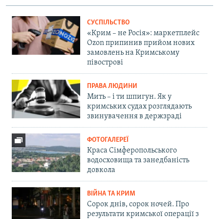
СУСПІЛЬСТВО
«Крим – не Росія»: маркетплейс
Ozon припинив прийом нових
замовлень на Кримському
півострові
ПРАВА ЛЮДИНИ
Мить – і ти шпигун. Як у
кримських судах розглядають
звинувачення в держзраді
ФОТОГАЛЕРЕЇ
Краса Сімферопольського
водосховища та занедбаність
довкола
ВІЙНА ТА КРИМ
Сорок днів, сорок ночей. Про
результати кримської операції з