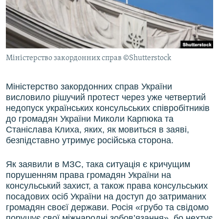
ВІДЕОУРОКИ «ELIFBE»
Русский
СВІДЧЕННЯ ОКУПАЦІЇ
Qırımtatar
УКРАЇНСЬКА ПРОБЛЕМА КРИМУ
Міністерство закордонних справ ©Shutterstock
ДОЛУЧАЙСЯ!
ІНФОГРАФІКА
Міністерство закордонних справ України
висловило рішучий протест через уже четвертий
Усі сайти RFE/RL
недопуск українських консульських співробітників
до громадян України Миколи Карпюка та
Станіслава Клиха, яких, як мовиться в заяві,
безпідставно утримує російська сторона.
Як заявили в МЗС, така ситуація є кричущим
порушенням права громадян України на
консульський захист, а також права консульських
посадових осіб України на доступ до затриманих
громадян своєї держави. Росія «грубо та свідомо
порушує свої міжнародні зобов’язання», бо нехтує