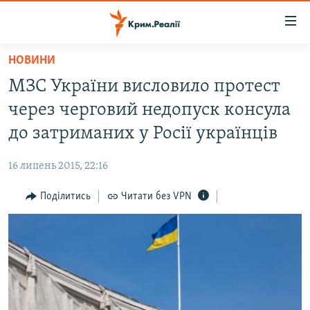
Доступність
посилання
Перейти
НОВИНИ
до
НОВИНИ
МЗС України висловило протест
основного
ВОДА.КРИМ
матеріалу
через черговий недопуск консула
ВІДЕО ТА ФОТО
Перейти
до затриманих у Росії українців
до
ПОЛІТИКА
основної
16 липень 2015, 22:16
БЛОГИ
навігації
Перейти
Поділитись
Читати без VPN
ПОГЛЯД
до
ІНТЕРВ'Ю
пошуку
ВСЕ ЗА ДЕНЬ
СПЕЦПРОЕКТИ
ЯК ОБІЙТИ БЛОКУВАННЯ
ДЕПОРТАЦІЯ