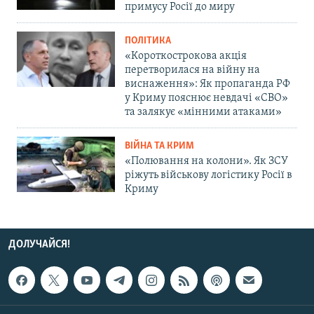
примусу Росії до миру
ПОЛІТИКА
«Короткострокова акція
перетворилася на війну на
виснаження»: Як пропаганда РФ
у Криму пояснює невдачі «СВО»
та залякує «мінними атаками»
ВІЙНА ТА КРИМ
«Полювання на колони». Як ЗСУ
ріжуть військову логістику Росії в
Криму
ДОЛУЧАЙСЯ!