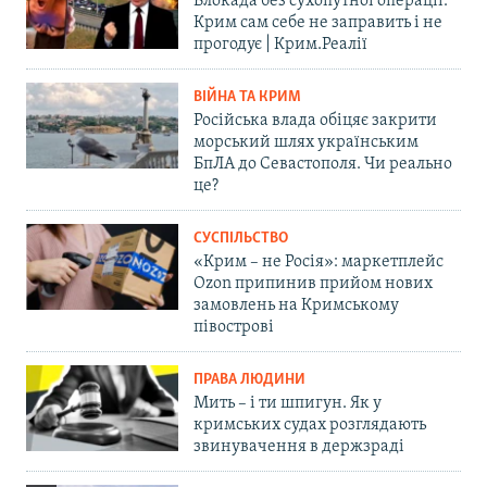
Блокада без сухопутної операції:
Крим сам себе не заправить і не
прогодує | Крим.Реалії
ВІЙНА ТА КРИМ
Російська влада обіцяє закрити
морський шлях українським
БпЛА до Севастополя. Чи реально
це?
СУСПІЛЬСТВО
«Крим – не Росія»: маркетплейс
Ozon припинив прийом нових
замовлень на Кримському
півострові
ПРАВА ЛЮДИНИ
Мить – і ти шпигун. Як у
кримських судах розглядають
звинувачення в держзраді