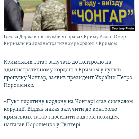
ВІДЕОУРОКИ «ELIFBE»
Русский
СВІДЧЕННЯ ОКУПАЦІЇ
Qırımtatar
УКРАЇНСЬКА ПРОБЛЕМА КРИМУ
Голова Державної служби у справах Криму Аслан Омер
ДОЛУЧАЙСЯ!
ІНФОГРАФІКА
Киримли на адміністративному кордоні з Кримом
Кримських татар залучать до контролю на
Усі сайти RFE/RL
адміністративному кордоні з Кримом у пункті
пропуску Чонгар, заявив президент України Петро
Порошенко.
«Пукт перетину кордону на Чонгарі став символом
корупції. Віддав наказ залучити до контролю
кримських татар і посилити кадрові позиції», –
написав Порошенко у Твіттері.