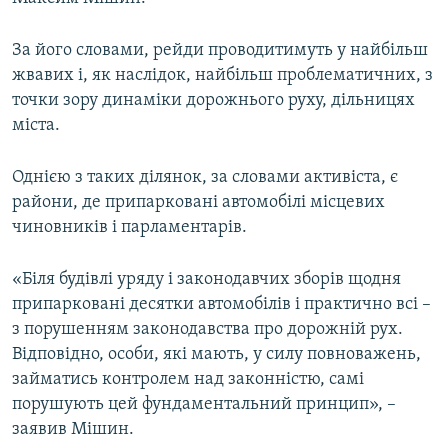
ВІДЕОУРОКИ «ELIFBE»
Русский
За його словами, рейди проводитимуть у найбільш
СВІДЧЕННЯ ОКУПАЦІЇ
Qırımtatar
жвавих і, як наслідок, найбільш проблематичних, з
УКРАЇНСЬКА ПРОБЛЕМА КРИМУ
точки зору динаміки дорожнього руху, дільницях
міста.
ДОЛУЧАЙСЯ!
ІНФОГРАФІКА
Однією з таких ділянок, за словами активіста, є
райони, де припарковані автомобілі місцевих
Усі сайти RFE/RL
чиновників і парламентарів.
«Біля будівлі уряду і законодавчих зборів щодня
припарковані десятки автомобілів і практично всі –
з порушенням законодавства про дорожній рух.
Відповідно, особи, які мають, у силу повноважень,
займатись контролем над законністю, самі
порушують цей фундаментальний принцип», –
заявив Мішин.