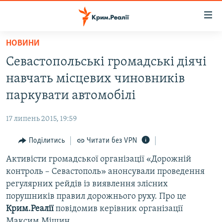
Доступність
посилання
Перейти
НОВИНИ
до
НОВИНИ
Севастопольські громадські діячі
основного
ВОДА.КРИМ
матеріалу
навчать місцевих чиновників
ВІДЕО ТА ФОТО
Перейти
паркувати автомобілі
до
ПОЛІТИКА
основної
17 липень 2015, 19:59
БЛОГИ
навігації
Перейти
Поділитись
Читати без VPN
ПОГЛЯД
до
Активісти громадської організації «Дорожній
ІНТЕРВ'Ю
пошуку
контроль – Севастополь» анонсували проведення
ВСЕ ЗА ДЕНЬ
регулярних рейдів із виявлення злісних
СПЕЦПРОЕКТИ
порушників правил дорожнього руху. Про це
Крим.Реалії
повідомив керівник організації
ЯК ОБІЙТИ БЛОКУВАННЯ
ДЕПОРТАЦІЯ
Максим Мішин.