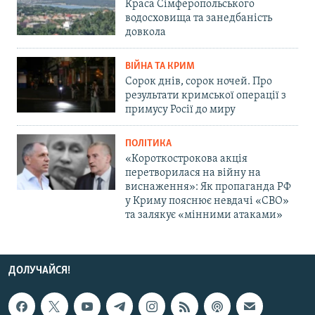
Краса Сімферопольського
водосховища та занедбаність
довкола
ВІЙНА ТА КРИМ
Сорок днів, сорок ночей. Про
результати кримської операції з
примусу Росії до миру
ПОЛІТИКА
«Короткострокова акція
перетворилася на війну на
виснаження»: Як пропаганда РФ
у Криму пояснює невдачі «СВО»
та залякує «мінними атаками»
ДОЛУЧАЙСЯ!