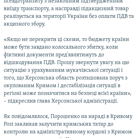
псевдотранзиту з незаконним підтвердженням
виїзду транспорту, а насправді підакцизний товар
реалізується на території України без оплати ПДВ та
акцизного збору.
«Якщо не перекрити ці схеми, то бюджету країни
може бути завдано колосального збитку, коли
фіктивні документи пред'являтимуть до
відшкодування ПДВ. Прошу звернути увагу на цю
ситуацію з урахуванням мукачівської ситуації і
того, що Херсонська область розташована поруч з
окупованим Кримом і дестабілізація ситуації в
регіоні може позначитися на безпеці всієї країни»,
– підкреслив глава Херсонської адміністрації.
Як повідомлялося, Порошенко на нараді в Кривому
Розі закликав залучити кримських татар до
контролю на адміністративному кордоні з Кримом