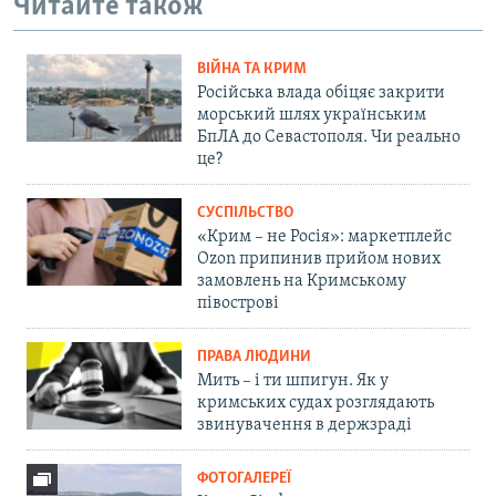
Читайте також
ВІЙНА ТА КРИМ
Російська влада обіцяє закрити
морський шлях українським
БпЛА до Севастополя. Чи реально
це?
СУСПІЛЬСТВО
«Крим – не Росія»: маркетплейс
Ozon припинив прийом нових
замовлень на Кримському
півострові
ПРАВА ЛЮДИНИ
Мить – і ти шпигун. Як у
кримських судах розглядають
звинувачення в держзраді
ФОТОГАЛЕРЕЇ