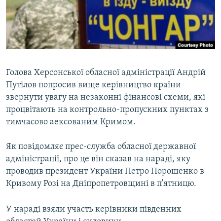
ВІДЕОУРОКИ «ELIFBE»
Русский
СВІДЧЕННЯ ОКУПАЦІЇ
Qırımtatar
УКРАЇНСЬКА ПРОБЛЕМА КРИМУ
ДОЛУЧАЙСЯ!
ІНФОГРАФІКА
Голова Херсонської обласної адміністрації Андрій
Путілов попросив вище керівництво країни
звернути увагу на незаконні фінансові схеми, які
Усі сайти RFE/RL
процвітають на контрольно-пропускних пунктах з
тимчасово аексованим Кримом.
Як повідомляє прес-служба обласної державної
адміністрації, про це він сказав на нараді, яку
проводив президент України Петро Порошенко в
Кривому Розі на Дніпропетровщині в п'ятницю.
У нараді взяли участь керівники південних