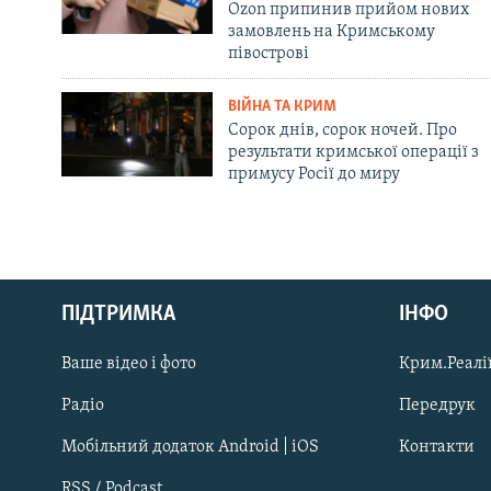
Ozon припинив прийом нових
замовлень на Кримському
півострові
ВІЙНА ТА КРИМ
Сорок днів, сорок ночей. Про
результати кримської операції з
примусу Росії до миру
Русский
ПІДТРИМКА
ІНФО
Qırımtatar
Ваше відео і фото
Крим.Реалії
ДОЛУЧАЙСЯ!
Радіо
Передрук
Мобільний додаток Android | iOS
Контакти
RSS / Podcast