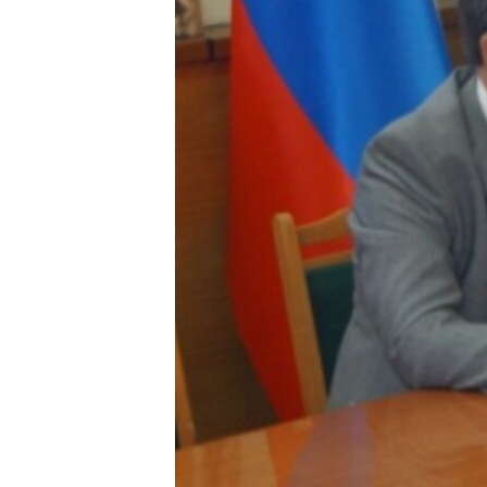
ВІДЕОУРОКИ «ELIFBE»
СВІДЧЕННЯ ОКУПАЦІЇ
УКРАЇНСЬКА ПРОБЛЕМА КРИМУ
ІНФОГРАФІКА