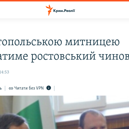
топольською митницею
атиме ростовський чино
14:53
ь
Читати без VPN