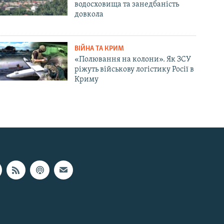
водосховища та занедбаність
довкола
ВІЙНА ТА КРИМ
«Полювання на колони». Як ЗСУ
ріжуть військову логістику Росії в
Криму