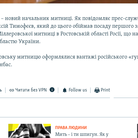
 – новий начальник митниці. Як повідомляє прес-служ
ксій Тимофєєв, який до цього обіймав посаду першого 
ллеровської митниці в Ростовській області Росії, що на
бластю України.
овську митницю оформлялися вантажі російського «гу
нбас.
ь
Читати без VPN
Follow us
Print
ПРАВА ЛЮДИНИ
Мить – і ти шпигун. Як у