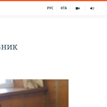
РУС
КТА
вник