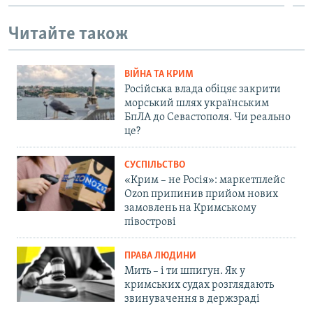
Читайте також
ВІЙНА ТА КРИМ
Російська влада обіцяє закрити
морський шлях українським
БпЛА до Севастополя. Чи реально
це?
СУСПІЛЬСТВО
«Крим – не Росія»: маркетплейс
Ozon припинив прийом нових
замовлень на Кримському
півострові
ПРАВА ЛЮДИНИ
Мить – і ти шпигун. Як у
кримських судах розглядають
звинувачення в держзраді