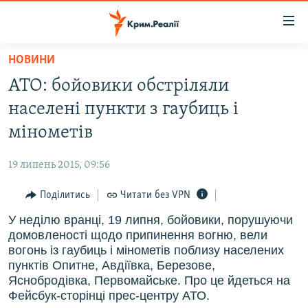
Доступність
посилання
Перейти
НОВИНИ
до
НОВИНИ
АТО: бойовики обстріляли
основного
ВОДА.КРИМ
матеріалу
населені пункти з гаубиць і
ВІДЕО ТА ФОТО
Перейти
мінометів
до
ПОЛІТИКА
основної
19 липень 2015, 09:56
БЛОГИ
навігації
Перейти
Поділитись
Читати без VPN
ПОГЛЯД
до
У неділю вранці, 19 липня, бойовики, порушуючи
ІНТЕРВ'Ю
пошуку
домовленості щодо припинення вогню, вели
ВСЕ ЗА ДЕНЬ
вогонь із гаубиць і мінометів поблизу населених
пунктів Опитне, Авдіївка, Березове,
СПЕЦПРОЕКТИ
Яснобродівка, Первомайське. Про це йдеться на
Фейсбук-сторінці прес-центру АТО.
ЯК ОБІЙТИ БЛОКУВАННЯ
ДЕПОРТАЦІЯ