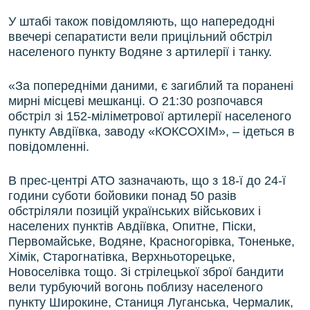
ВІДЕОУРОКИ «ELIFBE»
У штабі також повідомляють, що напередодні
Русский
ввечері сепаратисти вели прицільний обстріл
СВІДЧЕННЯ ОКУПАЦІЇ
Qırımtatar
населеного пункту Водяне з артилерії і танку.
УКРАЇНСЬКА ПРОБЛЕМА КРИМУ
«За попередніми даними, є загиблий та поранені
ДОЛУЧАЙСЯ!
ІНФОГРАФІКА
мирні місцеві мешканці. О 21:30 розпочався
обстріл зі 152-міліметрової артилерії населеного
пункту Авдіївка, заводу «КОКСОХІМ», – ідеться в
повідомленні.
Усі сайти RFE/RL
В прес-центрі АТО зазначають, що з 18-ї до 24-ї
години суботи бойовики понад 50 разів
обстріляли позицій українських військових і
населених пунктів Авдіївка, Опитне, Піски,
Первомайське, Водяне, Красногорівка, Тоненьке,
Хімік, Старогнатівка, Верхньоторецьке,
Новоселівка тощо. Зі стрілецької зброї бандити
вели турбуючий вогонь поблизу населеного
пункту Широкине, Станиця Луганська, Чермалик,