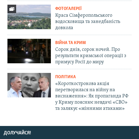
ФОТОГАЛЕРЕЇ
Краса Сімферопольського
водосховища та занедбаність
довкола
ВІЙНА ТА КРИМ
Сорок днів, сорок ночей. Про
результати кримської операції з
примусу Росії до миру
ПОЛІТИКА
«Короткострокова акція
перетворилася на війну на
виснаження»: Як пропаганда РФ
у Криму пояснює невдачі «СВО»
та залякує «мінними атаками»
ДОЛУЧАЙСЯ!