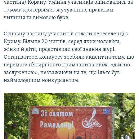
частина) Корану. Уміння учасників оцінювались за
трьома критеріями: заучуванню, правилам
читання та вимовою букв.
Основну частину учасників склали переселенці з
Криму. Більше 20 читців, серед яких чоловіки,
жінки й діти, представили свої знання журі.
Організатори конкурсу зробили акцент на тому, що
перемога п'ятирічного кримчанина стала «дійсно
заслуженою», незважаючи на те, що Ільяс був
наймолодшим конкурсантом.