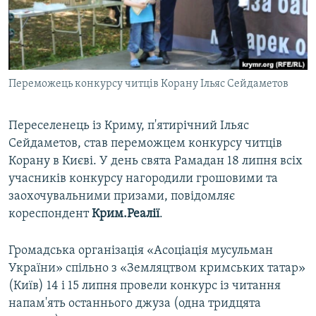
ВІДЕОУРОКИ «ELIFBE»
Русский
СВІДЧЕННЯ ОКУПАЦІЇ
Qırımtatar
УКРАЇНСЬКА ПРОБЛЕМА КРИМУ
Переможець конкурсу читців Корану Ільяс Сейдаметов
ДОЛУЧАЙСЯ!
ІНФОГРАФІКА
Переселенець із Криму, п'ятирічний Ільяс
Сейдаметов, став переможцем конкурсу читців
Усі сайти RFE/RL
Корану в Києві. У день свята Рамадан 18 липня всіх
учасників конкурсу нагородили грошовими та
заохочувальними призами, повідомляє
кореспондент
Крим.Реалії
.
Громадська організація «Асоціація мусульман
України» спільно з «Земляцтвом кримських татар»
(Київ) 14 і 15 липня провели конкурс із читання
напам'ять останнього джуза (одна тридцята