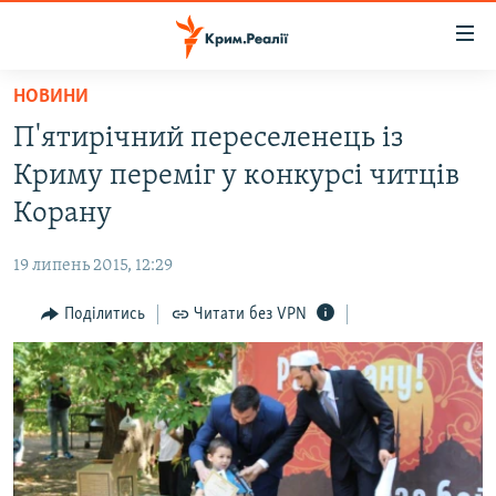
Доступність
посилання
Перейти
НОВИНИ
до
НОВИНИ
П'ятирічний переселенець із
основного
ВОДА.КРИМ
матеріалу
Криму переміг у конкурсі читців
ВІДЕО ТА ФОТО
Перейти
Корану
до
ПОЛІТИКА
основної
19 липень 2015, 12:29
БЛОГИ
навігації
Перейти
Поділитись
Читати без VPN
ПОГЛЯД
до
ІНТЕРВ'Ю
пошуку
ВСЕ ЗА ДЕНЬ
СПЕЦПРОЕКТИ
ЯК ОБІЙТИ БЛОКУВАННЯ
ДЕПОРТАЦІЯ