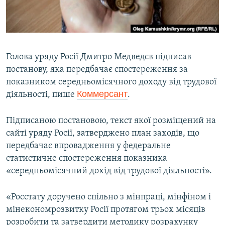
ВІДЕОУРОКИ «ELIFBE»
Русский
СВІДЧЕННЯ ОКУПАЦІЇ
Qırımtatar
УКРАЇНСЬКА ПРОБЛЕМА КРИМУ
Голова уряду Росії Дмитро Медведєв підписав
ДОЛУЧАЙСЯ!
ІНФОГРАФІКА
постанову, яка передбачає спостереження за
показником середньомісячного доходу від трудової
Коммерсант
діяльності, пише
.
Усі сайти RFE/RL
Підписаною постановою, текст якої розміщений на
сайті уряду Росії, затверджено план заходів, що
передбачає впровадження у федеральне
статистичне спостереження показника
«середньомісячний дохід від трудової діяльності».
«Росстату доручено спільно з мінпраці, мінфіном і
мінекономрозвитку Росії протягом трьох місяців
розробити та затвердити методику розрахунку