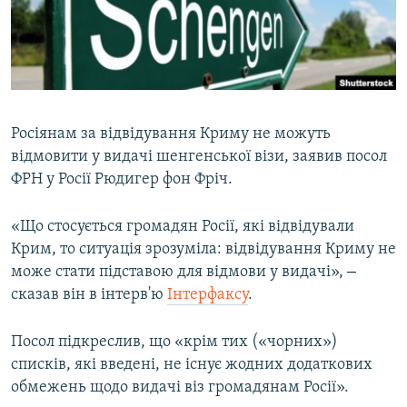
ВІДЕОУРОКИ «ELIFBE»
Русский
СВІДЧЕННЯ ОКУПАЦІЇ
Qırımtatar
УКРАЇНСЬКА ПРОБЛЕМА КРИМУ
ДОЛУЧАЙСЯ!
ІНФОГРАФІКА
Росіянам за відвідування Криму не можуть
відмовити у видачі шенгенської візи, заявив посол
ФРН у Росії Рюдигер фон Фріч.
Усі сайти RFE/RL
«Що стосується громадян Росії, які відвідували
Крим, то ситуація зрозуміла: відвідування Криму не
–
може стати підставою для відмови у видачі»,
сказав він в інтерв'ю
Інтерфаксу
.
Посол підкреслив, що «крім тих («чорних»)
списків, які введені, не існує жодних додаткових
обмежень щодо видачі віз громадянам Росії».