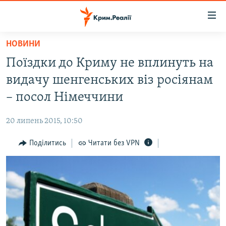
Доступність
посилання
Перейти
НОВИНИ
до
НОВИНИ
Поїздки до Криму не вплинуть на
основного
ВОДА.КРИМ
матеріалу
видачу шенгенських віз росіянам
ВІДЕО ТА ФОТО
Перейти
– посол Німеччини
до
ПОЛІТИКА
основної
20 липень 2015, 10:50
БЛОГИ
навігації
Перейти
Поділитись
Читати без VPN
ПОГЛЯД
до
ІНТЕРВ'Ю
пошуку
ВСЕ ЗА ДЕНЬ
СПЕЦПРОЕКТИ
ЯК ОБІЙТИ БЛОКУВАННЯ
ДЕПОРТАЦІЯ