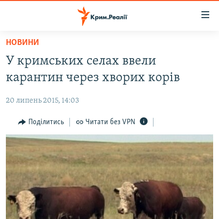
Доступність
посилання
Перейти
НОВИНИ
до
НОВИНИ
У кримських селах ввели
основного
ВОДА.КРИМ
матеріалу
карантин через хворих корів
ВІДЕО ТА ФОТО
Перейти
до
20 липень 2015, 14:03
ПОЛІТИКА
основної
БЛОГИ
Поділитись
Читати без VPN
навігації
Перейти
ПОГЛЯД
до
ІНТЕРВ'Ю
пошуку
ВСЕ ЗА ДЕНЬ
СПЕЦПРОЕКТИ
ЯК ОБІЙТИ БЛОКУВАННЯ
ДЕПОРТАЦІЯ