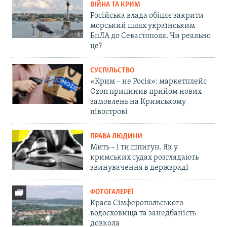
ВІЙНА ТА КРИМ
Російська влада обіцяє закрити
морський шлях українським
БпЛА до Севастополя. Чи реально
це?
СУСПІЛЬСТВО
«Крим – не Росія»: маркетплейс
Ozon припинив прийом нових
замовлень на Кримському
півострові
ПРАВА ЛЮДИНИ
Мить – і ти шпигун. Як у
кримських судах розглядають
звинувачення в держзраді
ФОТОГАЛЕРЕЇ
Краса Сімферопольського
водосховища та занедбаність
довкола