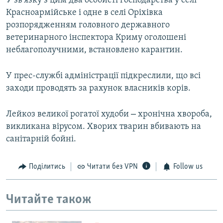
У зв'язку з цим два особисті господарства у селі
Красноармійське і одне в селі Оріхівка
розпорядженням головного державного
ветеринарного інспектора Криму оголошені
неблагополучними, встановлено карантин.
У прес-службі адміністрації підкреслили, що всі
заходи проводять за рахунок власників корів.
–
Лейкоз великої рогатої худоби
хронічна хвороба,
викликана вірусом. Хворих тварин вбивають на
санітарній бойні.
Поділитись
Читати без VPN
Follow us
Читайте також