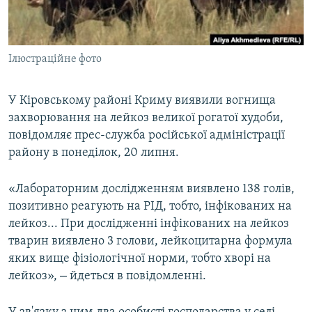
ВІДЕОУРОКИ «ELIFBE»
Русский
СВІДЧЕННЯ ОКУПАЦІЇ
Qırımtatar
Ілюстраційне фото
УКРАЇНСЬКА ПРОБЛЕМА КРИМУ
ДОЛУЧАЙСЯ!
ІНФОГРАФІКА
У Кіровському районі Криму виявили вогнища
захворювання на лейкоз великої рогатої худоби,
повідомляє прес-служба російської адміністрації
Усі сайти RFE/RL
району в понеділок, 20 липня.
«Лабораторним дослідженням виявлено 138 голів,
позитивно реагують на РІД, тобто, інфікованих на
лейкоз... При дослідженні інфікованих на лейкоз
тварин виявлено 3 голови, лейкоцитарна формула
яких вище фізіологічної норми, тобто хворі на
–
лейкоз»,
йдеться в повідомленні.