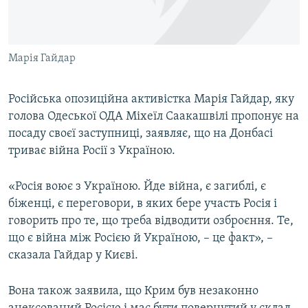
ВІДЕОУРОКИ «ELIFBE»
Русский
СВІДЧЕННЯ ОКУПАЦІЇ
Qırımtatar
Марія Гайдар
УКРАЇНСЬКА ПРОБЛЕМА КРИМУ
ДОЛУЧАЙСЯ!
ІНФОГРАФІКА
Російська опозиційна активістка Марія Гайдар, яку
голова Одеської ОДА Міхеїл Саакашвілі пропонує на
посаду своєї заступниці, заявляє, що на Донбасі
Усі сайти RFE/RL
триває війна Росії з Україною.
«Росія воює з Україною. Йде війна, є загиблі, є
біженці, є переговори, в яких бере участь Росія і
говорить про те, що треба відводити озброєння. Те,
що є війна між Росією й Україною, – це факт», –
сказала Гайдар у Києві.
Вона також заявила, що Крим був незаконно