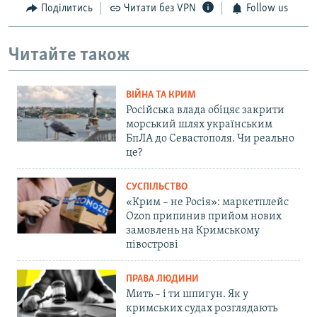
Поділитись
Читати без VPN
Follow us
Читайте також
ВІЙНА ТА КРИМ
Російська влада обіцяє закрити
морський шлях українським
БпЛА до Севастополя. Чи реально
це?
СУСПІЛЬСТВО
«Крим – не Росія»: маркетплейс
Ozon припинив прийом нових
замовлень на Кримському
півострові
ПРАВА ЛЮДИНИ
Мить – і ти шпигун. Як у
кримських судах розглядають