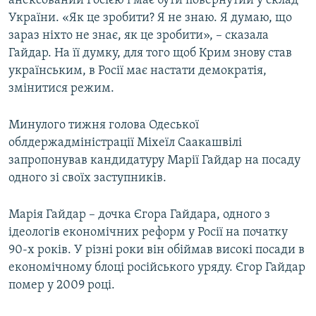
анексований Росією і має бути повернутий у склад
України. «Як це зробити? Я не знаю. Я думаю, що
зараз ніхто не знає, як це зробити», – сказала
Гайдар. На її думку, для того щоб Крим знову став
українським, в Росії має настати демократія,
змінитися режим.
Минулого тижня голова Одеської
облдержадміністрації Міхеїл Саакашвілі
запропонував кандидатуру Марії Гайдар на посаду
одного зі своїх заступників.
Марія Гайдар – дочка Єгора Гайдара, одного з
ідеологів економічних реформ у Росії на початку
90-х років. У різні роки він обіймав високі посади в
економічному блоці російського уряду. Єгор Гайдар
помер у 2009 році.