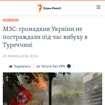
Доступність
посилання
Перейти
НОВИНИ
до
НОВИНИ
МЗС: громадяни України не
основного
ВОДА.КРИМ
матеріалу
постраждали під час вибуху в
ВІДЕО ТА ФОТО
Перейти
Туреччині
до
ПОЛІТИКА
основної
20 липень 2015, 18:34
БЛОГИ
навігації
Перейти
Поділитись
Читати без VPN
ПОГЛЯД
до
ІНТЕРВ'Ю
пошуку
ВСЕ ЗА ДЕНЬ
СПЕЦПРОЕКТИ
ЯК ОБІЙТИ БЛОКУВАННЯ
ДЕПОРТАЦІЯ