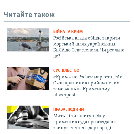
Читайте також
ВІЙНА ТА КРИМ
Російська влада обіцяє закрити
морський шлях українським
БпЛА до Севастополя. Чи реально
це?
СУСПІЛЬСТВО
«Крим – не Росія»: маркетплейс
Ozon припинив прийом нових
замовлень на Кримському
півострові
ПРАВА ЛЮДИНИ
Мить – і ти шпигун. Як у
кримських судах розглядають
звинувачення в держзраді