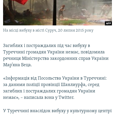
ВІДЕОУРОКИ «ELIFBE»
Русский
СВІДЧЕННЯ ОКУПАЦІЇ
Qırımtatar
УКРАЇНСЬКА ПРОБЛЕМА КРИМУ
На місці вибуху в місті Суруч, 20 липня 2015 року
ДОЛУЧАЙСЯ!
ІНФОГРАФІКА
Загиблих і постраждалих під час вибуху в
Туреччині громадян України немає, повідомила
Усі сайти RFE/RL
речниця Міністерства закордонних справ України
Мар’яна Беца.
«Інформація від Посольства України в Туреччині:
за даними поліції провінції Шанлиурфа, серед
загиблих і постраждалих громадян України
немає», – написала вона у Twitter.
У Туреччині внаслідок вибуху у культурному центрі