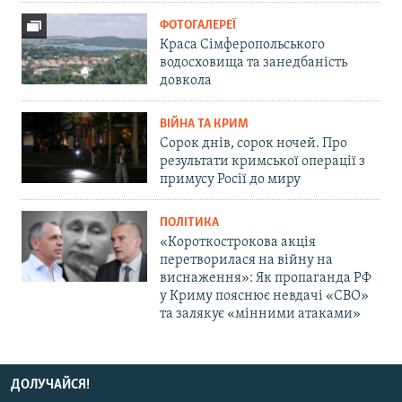
ФОТОГАЛЕРЕЇ
Краса Сімферопольського
водосховища та занедбаність
довкола
ВІЙНА ТА КРИМ
Сорок днів, сорок ночей. Про
результати кримської операції з
примусу Росії до миру
ПОЛІТИКА
«Короткострокова акція
перетворилася на війну на
виснаження»: Як пропаганда РФ
у Криму пояснює невдачі «СВО»
та залякує «мінними атаками»
ДОЛУЧАЙСЯ!