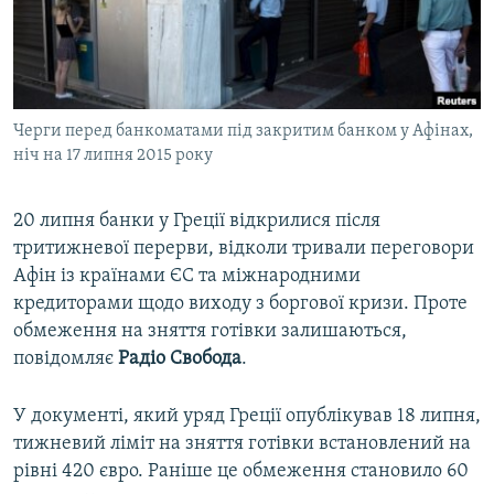
ВІДЕОУРОКИ «ELIFBE»
Русский
СВІДЧЕННЯ ОКУПАЦІЇ
Qırımtatar
УКРАЇНСЬКА ПРОБЛЕМА КРИМУ
Черги перед банкоматами під закритим банком у Афінах,
ДОЛУЧАЙСЯ!
ІНФОГРАФІКА
ніч на 17 липня 2015 року
20 липня банки у Греції відкрилися після
Усі сайти RFE/RL
тритижневої перерви, відколи тривали переговори
Афін із країнами ЄС та міжнародними
кредиторами щодо виходу з боргової кризи. Проте
обмеження на зняття готівки залишаються,
повідомляє
Радіо Свобода
.
У документі, який уряд Греції опублікував 18 липня,
тижневий ліміт на зняття готівки встановлений на
рівні 420 євро. Раніше це обмеження становило 60