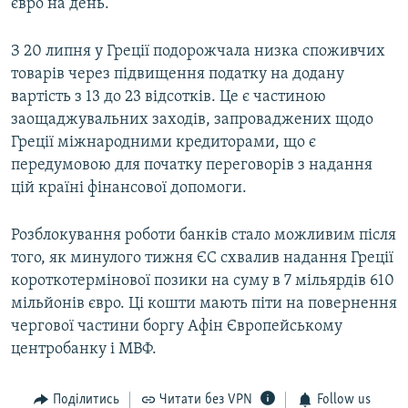
євро на день.
З 20 липня у Греції подорожчала низка споживчих
товарів через підвищення податку на додану
вартість з 13 до 23 відсотків. Це є частиною
заощаджувальних заходів, запроваджених щодо
Греції міжнародними кредиторами, що є
передумовою для початку переговорів з надання
цій країні фінансової допомоги.
Розблокування роботи банків стало можливим після
того, як минулого тижня ЄС схвалив надання Греції
короткотермінової позики на суму в 7 мільярдів 610
мільйонів євро. Ці кошти мають піти на повернення
чергової частини боргу Афін Європейському
центробанку і МВФ.
Поділитись
Читати без VPN
Follow us