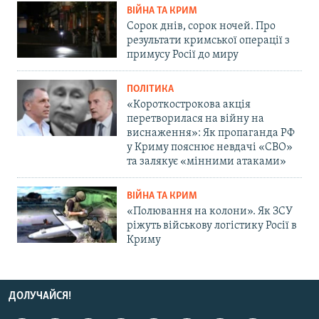
ВІЙНА ТА КРИМ
Сорок днів, сорок ночей. Про
результати кримської операції з
примусу Росії до миру
ПОЛІТИКА
«Короткострокова акція
перетворилася на війну на
виснаження»: Як пропаганда РФ
у Криму пояснює невдачі «СВО»
та залякує «мінними атаками»
ВІЙНА ТА КРИМ
«Полювання на колони». Як ЗСУ
ріжуть військову логістику Росії в
Криму
ДОЛУЧАЙСЯ!