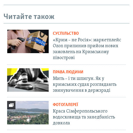
Читайте також
СУСПІЛЬСТВО
«Крим – не Росія»: маркетплейс
Ozon припинив прийом нових
замовлень на Кримському
півострові
ПРАВА ЛЮДИНИ
Мить – і ти шпигун. Як у
кримських судах розглядають
звинувачення в держзраді
ФОТОГАЛЕРЕЇ
Краса Сімферопольського
водосховища та занедбаність
довкола