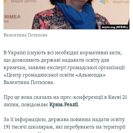
ВІДЕОУРОКИ «ELIFBE»
Русский
СВІДЧЕННЯ ОКУПАЦІЇ
Qırımtatar
УКРАЇНСЬКА ПРОБЛЕМА КРИМУ
Валентина Потапова
ДОЛУЧАЙСЯ!
ІНФОГРАФІКА
В Україні існують всі необхідні нормативні акти,
що дозволяють державі надавати освіту для
Усі сайти RFE/RL
кримчан, заявляє експерт громадської організації
«Центр громадянської освіти «Альменда»
Валентина Потапова.
Про це вона сказала на прес-конференції в Києві 21
липня, повідомляє
Крим.Реалії
.
За її інформацією, держава повинна надати освіту
191 тисячі школярам, які перебувають на території