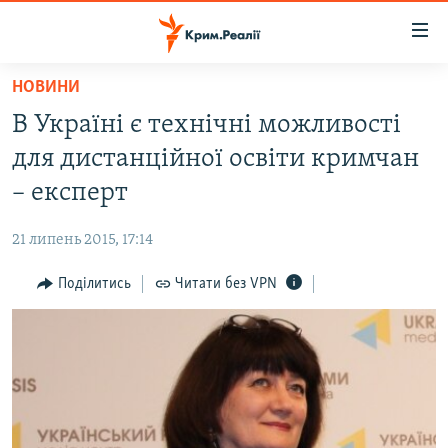
Доступність
посилання
Перейти
НОВИНИ
до
НОВИНИ
В Україні є технічні можливості
основного
ВОДА.КРИМ
матеріалу
для дистанційної освіти кримчан
ВІДЕО ТА ФОТО
Перейти
– експерт
до
ПОЛІТИКА
основної
21 липень 2015, 17:14
БЛОГИ
навігації
Перейти
Поділитись
Читати без VPN
ПОГЛЯД
до
ІНТЕРВ'Ю
пошуку
ВСЕ ЗА ДЕНЬ
СПЕЦПРОЕКТИ
ЯК ОБІЙТИ БЛОКУВАННЯ
ДЕПОРТАЦІЯ