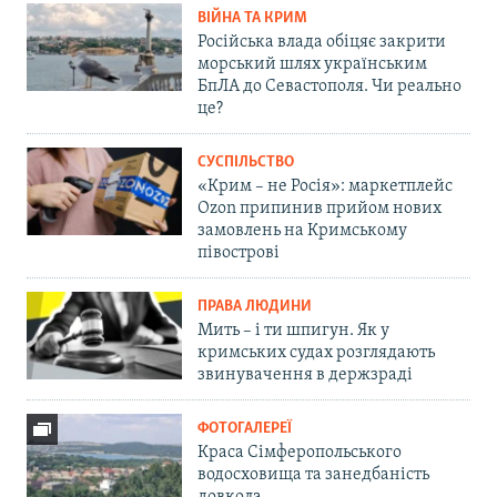
ВІЙНА ТА КРИМ
Російська влада обіцяє закрити
морський шлях українським
БпЛА до Севастополя. Чи реально
це?
СУСПІЛЬСТВО
«Крим – не Росія»: маркетплейс
Ozon припинив прийом нових
замовлень на Кримському
півострові
ПРАВА ЛЮДИНИ
Мить – і ти шпигун. Як у
кримських судах розглядають
звинувачення в держзраді
ФОТОГАЛЕРЕЇ
Краса Сімферопольського
водосховища та занедбаність