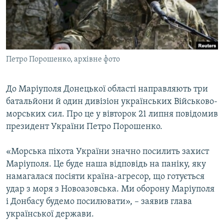
ВІДЕОУРОКИ «ELIFBE»
Русский
СВІДЧЕННЯ ОКУПАЦІЇ
Qırımtatar
УКРАЇНСЬКА ПРОБЛЕМА КРИМУ
Петро Порошенко, архівне фото
ДОЛУЧАЙСЯ!
ІНФОГРАФІКА
До Маріуполя Донецької області направляють три
батальйони й один дивізіон українських Військово-
Усі сайти RFE/RL
морських сил. Про це у вівторок 21 липня повідомив
президент України Петро Порошенко.
«Морська піхота України значно посилить захист
Маріуполя. Це буде наша відповідь на паніку, яку
намагалася посіяти країна-агресор, що готується
удар з моря з Новоазовська. Ми оборону Маріуполя
і Донбасу будемо посилювати», – заявив глава
української держави.