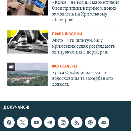
«Крим – не Росія»: маркетплейс
Ozon припинив прийом нових
замовлень на Кримському
півострові
ПРАВА ЛЮДИНИ
Мить – і ти шпигун. Як у
кримських судах розглядають
звинувачення в держзраді
ФОТОГАЛЕРЕЇ
Краса Сімферопольського
водосховища та занедбаність
довкола
ДОЛУЧАЙСЯ!