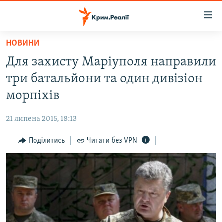
Доступність
посилання
Перейти
НОВИНИ
до
НОВИНИ
Для захисту Маріуполя направили
основного
ВОДА.КРИМ
матеріалу
три батальйони та один дивізіон
ВІДЕО ТА ФОТО
Перейти
морпіхів
до
ПОЛІТИКА
основної
21 липень 2015, 18:13
БЛОГИ
навігації
Перейти
Поділитись
Читати без VPN
ПОГЛЯД
до
ІНТЕРВ'Ю
пошуку
ВСЕ ЗА ДЕНЬ
СПЕЦПРОЕКТИ
ЯК ОБІЙТИ БЛОКУВАННЯ
ДЕПОРТАЦІЯ