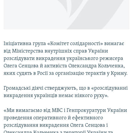
ВІДЕОУРОКИ «ELIFBE»
Русский
СВІДЧЕННЯ ОКУПАЦІЇ
Qırımtatar
УКРАЇНСЬКА ПРОБЛЕМА КРИМУ
ДОЛУЧАЙСЯ!
ІНФОГРАФІКА
Ініціативна група «Комітет солідарності» вимагає
від Міністерства внутрішніх справ України
розслідувати викрадення українського режисера
Усі сайти RFE/RL
Олега Сенцова й активіста Олександра Кольченка,
яких судять в Росії за організацію терактів у Криму.
Громадські діячі стверджують, що в «розслідуванні
викрадення українців немає ніякого руху».
«Ми вимагаємо від МВС і Генпрокуратури України
проведення оперативного й ефективного
розслідування викрадення Олега Сенцова і
Олександра Кольченка з території України та