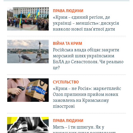
ПРАВА ЛЮДИНИ
«Крим – єдиний регіон, де
українці – меншість»: дискусія
навколо нової пам'ятної дати
ВІЙНА ТА КРИМ
Російська влада обіцяє закрити
морський шлях українським
БпЛА до Севастополя. Чи реально
це?
СУСПІЛЬСТВО
«Крим – не Росія»: маркетплейс
Ozon припинив прийом нових
замовлень на Кримському
півострові
ПРАВА ЛЮДИНИ
Мить – і ти шпигун. Як у