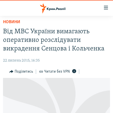
Доступність
посилання
Перейти
НОВИНИ
до
НОВИНИ
Від МВС України вимагають
основного
ВОДА.КРИМ
матеріалу
оперативно розслідувати
ВІДЕО ТА ФОТО
Перейти
викрадення Сенцова і Кольченка
до
ПОЛІТИКА
основної
22 липень 2015, 16:35
БЛОГИ
навігації
Перейти
Поділитись
Читати без VPN
ПОГЛЯД
до
ІНТЕРВ'Ю
пошуку
ВСЕ ЗА ДЕНЬ
СПЕЦПРОЕКТИ
ЯК ОБІЙТИ БЛОКУВАННЯ
ДЕПОРТАЦІЯ