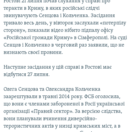
Ростові 21 липня почав слухання у справі про
теракти в Криму, в яких російські слідчі
звинувачують Сенцова і Кольченка. Засідання
тривало весь день, у вівторок заслухали «потерпілу
сторону», показали відео нібито підпалу офісу
«Російської громади Криму» в Сімферополі. На суді
Сенцов і Кольченко в черговий раз заявили, що не
визнають своєї провини.
Наступне засідання у цій справі в Ростові має
відбутися 27 липня.
Олега Сенцова та Олександра Кольченка
заарештували в травні 2014 року. ФСБ оголосила,
що вони є членами забороненої в Росії української
організації «Правий сектор». За версією слідства,
вони планували вчинення диверсійно-
терористичних актів у низці кримських міст, а в