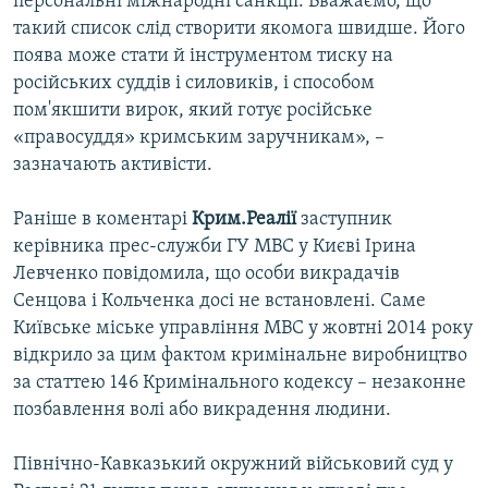
персональні міжнародні санкції. Вважаємо, що
такий список слід створити якомога швидше. Його
поява може стати й інструментом тиску на
російських суддів і силовиків, і способом
пом'якшити вирок, який готує російське
«правосуддя» кримським заручникам», –
зазначають активісти.
Раніше в коментарі
Крим.Реалії
заступник
керівника прес-служби ГУ МВС у Києві Ірина
Левченко повідомила, що особи викрадачів
Сенцова і Кольченка досі не встановлені. Саме
Київське міське управління МВС у жовтні 2014 року
відкрило за цим фактом кримінальне виробництво
за статтею 146 Кримінального кодексу – незаконне
позбавлення волі або викрадення людини.
Північно-Кавказький окружний військовий суд у