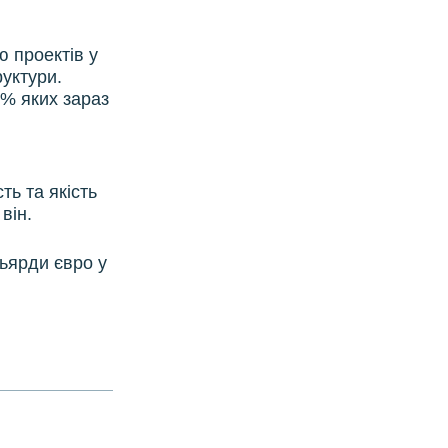
ю проектів у
руктури.
0% яких зараз
ть та якість
він.
льярди євро у