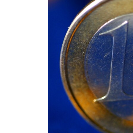
ВІДЕОУРОКИ «ELIFBE»
СВІДЧЕННЯ ОКУПАЦІЇ
УКРАЇНСЬКА ПРОБЛЕМА КРИМУ
ІНФОГРАФІКА