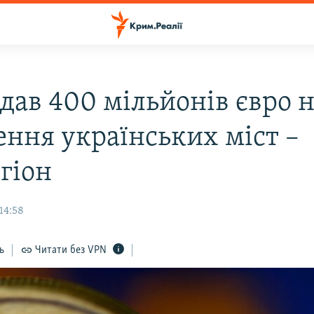
дав 400 мільйонів євро 
ення українських міст –
гіон
14:58
ь
Читати без VPN