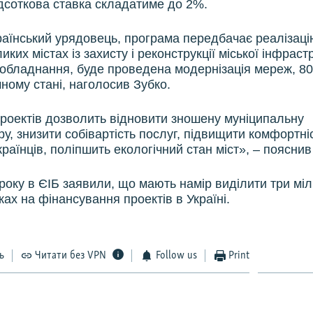
Відсоткова ставка складатиме до 2%.
раїнський урядовець, програма передбачає реалізаці
ликих містах із захисту і реконструкції міської інфраст
 обладнання, буде проведена модернізація мереж, 8
чному стані, наголосив Зубко.
проектів дозволить відновити зношену муніципальну
у, знизити собівартість послуг, підвищити комфортніс
раїнців, поліпшить екологічний стан міст», – пояснив 
року в ЄІБ заявили, що мають намір виділити три мі
ах на фінансування проектів в Україні.
ь
Читати без VPN
Follow us
Print