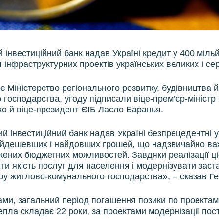
 інвестиційний банк надав Україні кредит у 400 мільй
інфраструктурних проектів українських великих і сер
є Міністерство регіонального розвитку, будівництва 
 господарства, угоду підписали віце-прем’єр-міністр 
ко й віце-президент ЄІБ Ласло Баранья.
й інвестиційний банк надав Україні безпрецедентні 
айдешевших і найдовших грошей, що надзвичайно ва
ених бюджетних можливостей. Завдяки реалізації ці
ти якість послуг для населення і модернізувати заст
ру житлово-комунального господарства», – сказав Ге
ами, загальний період погашення позики по проектам
епла складає 22 роки, за проектами модернізації по