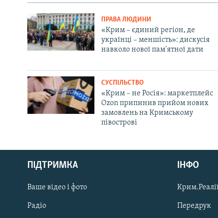
ПРАВА ЛЮДИНИ
«Крим – єдиний регіон, де
українці – меншість»: дискусія
навколо нової пам'ятної дати
СУСПІЛЬСТВО
«Крим – не Росія»: маркетплейс
Ozon припинив прийом нових
замовлень на Кримському
півострові
Русский
ПІДТРИМКА
ІНФО
Qırımtatar
Ваше відео і фото
Крим.Реалії
ДОЛУЧАЙСЯ!
Радіо
Передрук