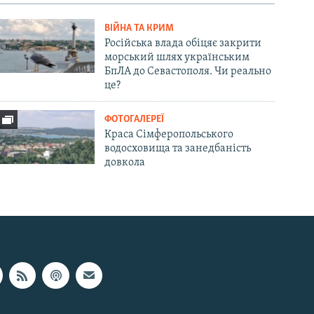
ВІЙНА ТА КРИМ
Російська влада обіцяє закрити
морський шлях українським
БпЛА до Севастополя. Чи реально
це?
ФОТОГАЛЕРЕЇ
Краса Сімферопольського
водосховища та занедбаність
довкола