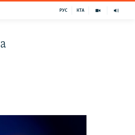
РУС
КТА
на