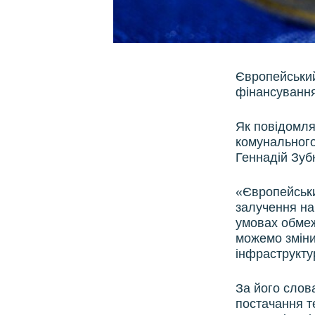
Європейський
фінансування 
Як повідомля
комунального
Геннадій Зуб
«Європейськи
залучення н
умовах обмеж
можемо зміни
інфраструкту
За його слов
постачання т