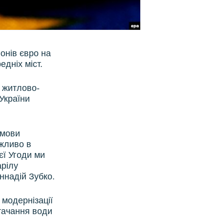
онів євро на
едніх міст.
й житлово-
України
умови
жливо в
єї Угоди ми
арілу
ннадій Зубко.
 модернізації
стачання води