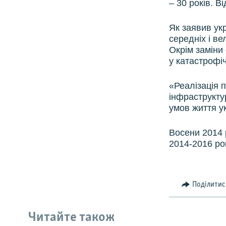
– 30 років. 
Як заявив ук
середніх і ве
Окрім заміни
у катастрофі
«Реалізація 
інфраструктур
умов життя ук
Восени 2014 
2014-2016 рок
Поділитис
Читайте також