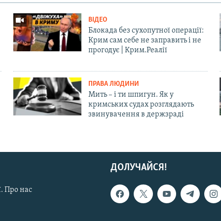
ВІДЕО
Блокада без сухопутної операції:
Крим сам себе не заправить і не
прогодує | Крим.Реалії
ПРАВА ЛЮДИНИ
Мить – і ти шпигун. Як у
кримських судах розглядають
звинувачення в держзраді
ДОЛУЧАЙСЯ!
. Про нас