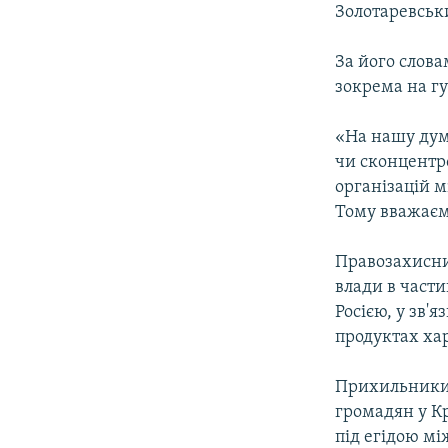
Золотаревськ
За його слова
зокрема на гу
«На нашу дум
чи сконцентр
організацій 
Тому вважаєм
Правозахисни
влади в части
Росією, у зв'
продуктах ха
Прихильники 
громадян у Кр
під егідою м