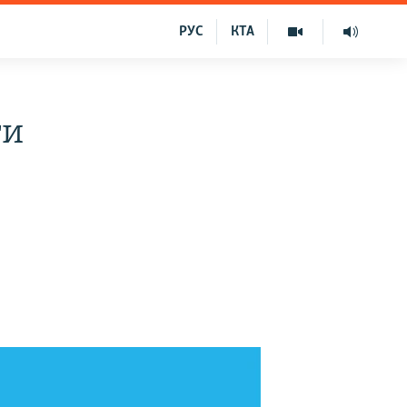
РУС
КТА
ти