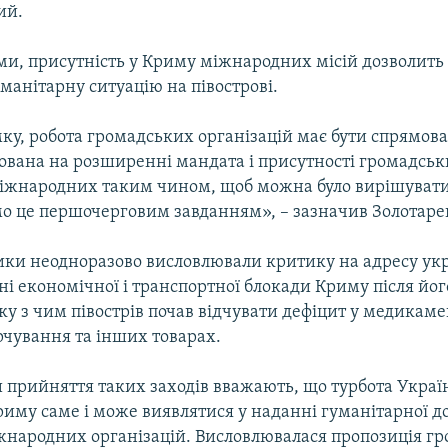
ий.
ми, присутність у Криму міжнародних місій дозволить
манітарну ситуацію на півострові.
ку, робота громадських організацій має бути спрямов
ована на розширенні мандата і присутності громадсь
міжнародних таким чином, щоб можна було вирішувати
о це першочерговим завданням», – зазначив Золотаре
ки неодноразово висловлювали критику на адресу укр
ні економічної і транспортної блокади Криму після йог
язку з чим півострів почав відчувати дефіцит у медикаме
рчування та інших товарах.
прийняття таких заходів вважають, що турбота Україн
иму саме і може виявлятися у наданні гуманітарної д
іжнародних організацій. Висловлювалася пропозиція г