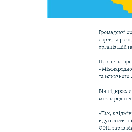
Громадські о
сприяти розш
організацій н
Про це на пре
«Міжнародної 
та Близького
Він підкресл
міжнародні мі
«Так, є відмі
йдуть активні
ООН, зараз ві