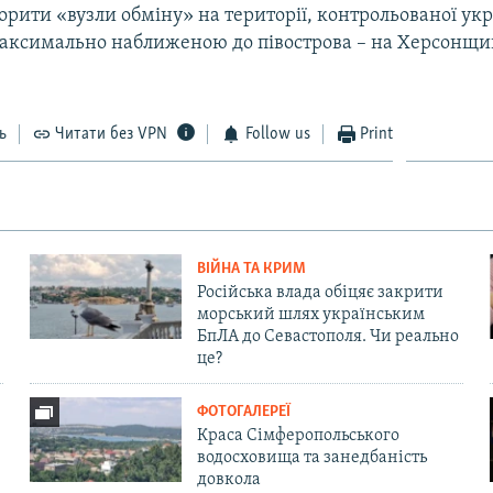
ворити «вузли обміну» на території, контрольованої ук
максимально наближеною до півострова – на Херсонщи
ь
Читати без VPN
Follow us
Print
ВІЙНА ТА КРИМ
Російська влада обіцяє закрити
морський шлях українським
БпЛА до Севастополя. Чи реально
це?
ФОТОГАЛЕРЕЇ
Краса Сімферопольського
водосховища та занедбаність
довкола