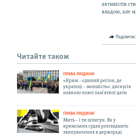
активістів ст
владою, але 
Поділитис
Читайте також
ПРАВА ЛЮДИНИ
«Крим – єдиний регіон, де
українці – меншість»: дискусія
навколо нової пам'ятної дати
ПРАВА ЛЮДИНИ
Мить – і ти шпигун. Як у
кримських судах розглядають
звинувачення в держзраді