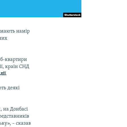
 мають намір
них
таб-квартири
ії, країн СНД
лії
.
ть деякі
, на Донбасі
представників
ку», – сказав