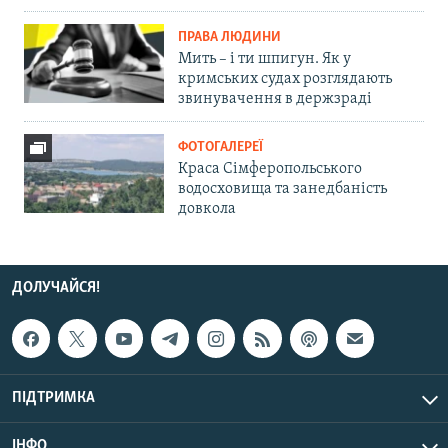
ПРАВА ЛЮДИНИ
Мить – і ти шпигун. Як у
кримських судах розглядають
звинувачення в держзраді
ФОТОГАЛЕРЕЇ
Краса Сімферопольського
водосховища та занедбаність
довкола
ДОЛУЧАЙСЯ!
ПІДТРИМКА
ІНФО