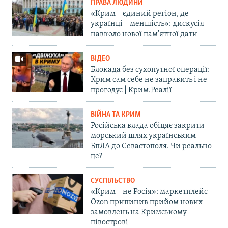
ПРАВА ЛЮДИНИ
«Крим – єдиний регіон, де
українці – меншість»: дискусія
навколо нової пам'ятної дати
ВІДЕО
Блокада без сухопутної операції:
Крим сам себе не заправить і не
прогодує | Крим.Реалії
ВІЙНА ТА КРИМ
Російська влада обіцяє закрити
морський шлях українським
БпЛА до Севастополя. Чи реально
це?
СУСПІЛЬСТВО
«Крим – не Росія»: маркетплейс
Ozon припинив прийом нових
замовлень на Кримському
півострові