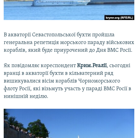
ВІДЕОУРОКИ «ELIFBE»
Русский
СВІДЧЕННЯ ОКУПАЦІЇ
Qırımtatar
УКРАЇНСЬКА ПРОБЛЕМА КРИМУ
В акваторії Севастопольської бухти пройшла
ДОЛУЧАЙСЯ!
ІНФОГРАФІКА
генеральна репетиція морського параду військових
кораблів, який буде приурочений до Дня ВМС Росії.
Як повідомляє кореспондент
Крим.Реалії
, сьогодні
Усі сайти RFE/RL
вранці в акваторії бухти в кільватерний ряд
вишикувалися вісім кораблів Чорноморського
флоту Росії, які візьмуть участь у параді ВМС Росії в
нинішній неділю.