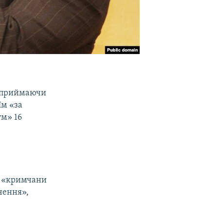
, приймаючи
їм «за
ум» 16
що «кримчани
чення»,