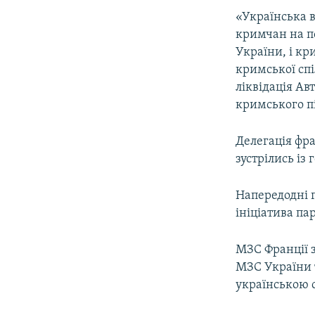
«Українська в
кримчан на по
України, і к
кримської спі
ліквідація Ав
кримського пі
Делегація фра
зустрілись і
Напередодні г
ініціатива па
МЗС Франції 
МЗС України 
українською 