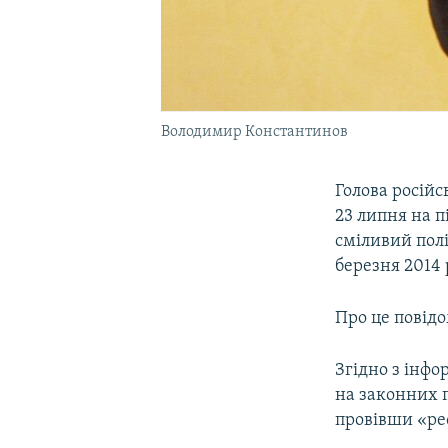
Володимир Константинов
Голова росій
23 липня на п
сміливий пол
березня 2014 
Про це повід
Згідно з інфо
на законних 
провівши «р