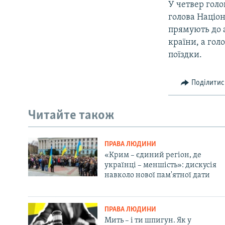
У четвер гол
голова Націон
прямують до а
країни, а гол
поїздки.
Поділитис
Читайте також
ПРАВА ЛЮДИНИ
«Крим – єдиний регіон, де
українці – меншість»: дискусія
навколо нової пам'ятної дати
ПРАВА ЛЮДИНИ
Мить – і ти шпигун. Як у