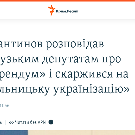
антинов розповідав
узьким депутатам про
рендум» і скаржився на
льницьку українізацію»
11:56
ь
Читати без VPN