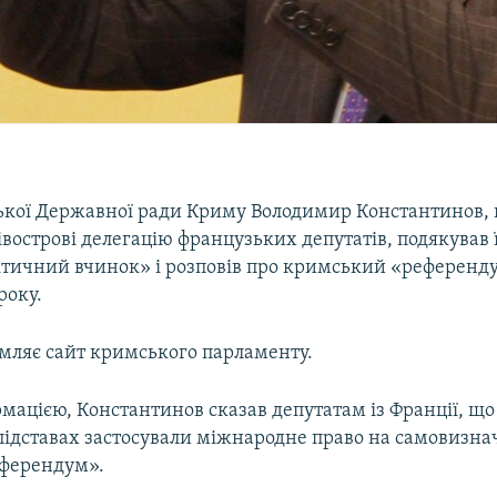
ської Державної ради Криму Володимир Константинов
івострові делегацію французьких депутатів, подякував 
ітичний вчинок» і розповів про кримський «референд
року.
омляє сайт кримського парламенту.
рмацією, Константинов сказав депутатам із Франції, 
підставах застосували міжнародне право на самовизна
еферендум».