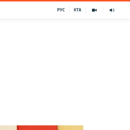
РУС
КТА