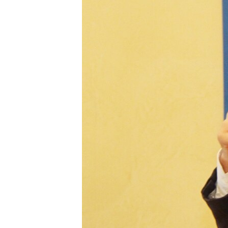
ВІДЕОУРОКИ «ELIFBE»
СВІДЧЕННЯ ОКУПАЦІЇ
УКРАЇНСЬКА ПРОБЛЕМА КРИМУ
ІНФОГРАФІКА