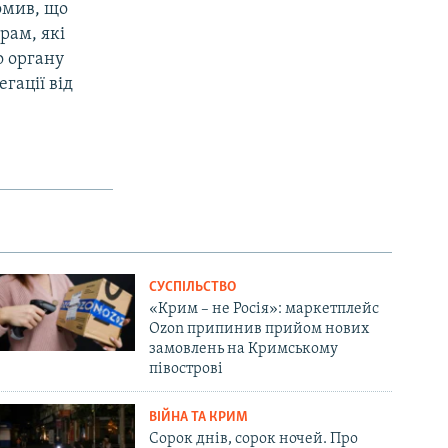
омив, що
рам, які
о органу
гації від
СУСПІЛЬСТВО
«Крим – не Росія»: маркетплейс
Ozon припинив прийом нових
замовлень на Кримському
півострові
ВІЙНА ТА КРИМ
Сорок днів, сорок ночей. Про