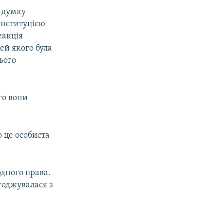
а думку
онституцією
еакція
ей якого була
ього
го вони
о це особиста
дного права.
годжувалася з