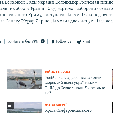
ова Верховної Ради України Володимир Гройсман повід
альних зборів Франції Клод Бартолон заборонив сенато
нексованого Криму, виступати від імені законодавчог
ова Сенату Жерар Ларше відмовив двох депутатів із деле
ь
Читати без VPN
Follow us
Print
ВІЙНА ТА КРИМ
Російська влада обіцяє закрити
морський шлях українським
БпЛА до Севастополя. Чи реально
це?
ФОТОГАЛЕРЕЇ
Краса Сімферопольського