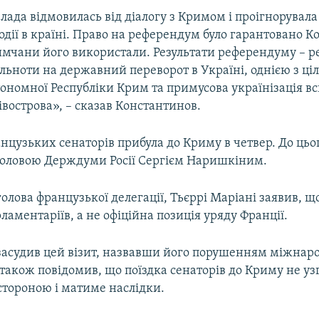
лада відмовилась від діалогу з Кримом і проігнорувал
дії в країні. Право на референдум було гарантовано К
римчани його використали. Результати референдуму – р
льноти на державний переворот в Україні, однією з ціл
тономної Республіки Крим та примусова українізація вс
вострова», – сказав Константинов.
нцузьких сенаторів прибула до Криму в четвер. До цьо
з головою Держдуми Росії Сергієм Наришкіним.
олова французької делегації, Тьєррі Маріані заявив, щ
рламентаріїв, а не офіційна позиція уряду Франції.
засудив цей візит, назвавши його порушенням міжнаро
також повідомив, що поїздка сенаторів до Криму не уз
стороною і матиме наслідки.