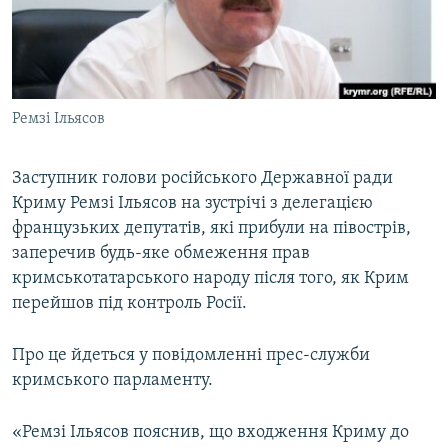
ВІДЕОУРОКИ «ELIFBE»
Русский
СВІДЧЕННЯ ОКУПАЦІЇ
Qırımtatar
УКРАЇНСЬКА ПРОБЛЕМА КРИМУ
Ремзі Ільясов
ДОЛУЧАЙСЯ!
ІНФОГРАФІКА
Заступник голови російського Державної ради
Криму Ремзі Ільясов на зустрічі з делегацією
Усі сайти RFE/RL
французьких депутатів, які прибули на півострів,
заперечив будь-яке обмеження прав
кримськотатарського народу після того, як Крим
перейшов під контроль Росії.
Про це йдеться у повідомленні прес-служби
кримського парламенту.
«Ремзі Ільясов пояснив, що входження Криму до