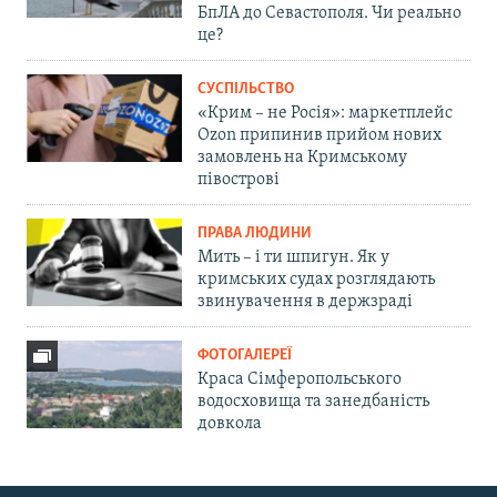
БпЛА до Севастополя. Чи реально
це?
СУСПІЛЬСТВО
«Крим – не Росія»: маркетплейс
Ozon припинив прийом нових
замовлень на Кримському
півострові
ПРАВА ЛЮДИНИ
Мить – і ти шпигун. Як у
кримських судах розглядають
звинувачення в держзраді
ФОТОГАЛЕРЕЇ
Краса Сімферопольського
водосховища та занедбаність
довкола