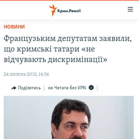
Доступність
посилання
Перейти
НОВИНИ
до
НОВИНИ
Французьким депутатам заявили,
основного
ВОДА.КРИМ
матеріалу
що кримські татари «не
ВІДЕО ТА ФОТО
Перейти
відчувають дискримінації»
до
ПОЛІТИКА
основної
24 липень 2015, 14:36
БЛОГИ
навігації
Перейти
Поділитись
Читати без VPN
ПОГЛЯД
до
ІНТЕРВ'Ю
пошуку
ВСЕ ЗА ДЕНЬ
СПЕЦПРОЕКТИ
ЯК ОБІЙТИ БЛОКУВАННЯ
ДЕПОРТАЦІЯ