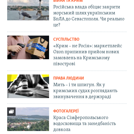
ВІЙНА ТА КРИМ
Російська влада обіцяє закрити
морський шлях українським
БпЛА до Севастополя. Чи реально
це?
СУСПІЛЬСТВО
«Крим – не Росія»: маркетплейс
Ozon припинив прийом нових
замовлень на Кримському
півострові
ПРАВА ЛЮДИНИ
Мить – і ти шпигун. Як у
кримських судах розглядають
звинувачення в держзраді
ФОТОГАЛЕРЕЇ
Краса Сімферопольського
водосховища та занедбаність
довкола