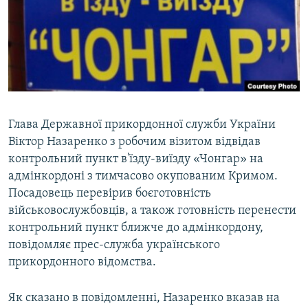
ВІДЕОУРОКИ «ELIFBE»
Русский
СВІДЧЕННЯ ОКУПАЦІЇ
Qırımtatar
УКРАЇНСЬКА ПРОБЛЕМА КРИМУ
ДОЛУЧАЙСЯ!
ІНФОГРАФІКА
Глава Державної прикордонної служби України
Віктор Назаренко з робочим візитом відвідав
Усі сайти RFE/RL
контрольний пункт в'їзду-виїзду «Чонгар» на
адмінкордоні з тимчасово окупованим Кримом.
Посадовець перевірив боєготовність
військовослужбовців, а також готовність перенести
контрольний пункт ближче до адмінкордону,
повідомляє прес-служба українського
прикордонного відомства.
Як сказано в повідомленні, Назаренко вказав на