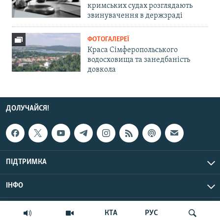
кримських судах розглядають
звинувачення в держзраді
ФОТОГАЛЕРЕЇ
Краса Сімферопольського
водосховища та занедбаність
довкола
ДОЛУЧАЙСЯ!
ПІДТРИМКА
ІНФО
© Крим.Реалії, 2026 | Усі права застережено.
КТА
РУС