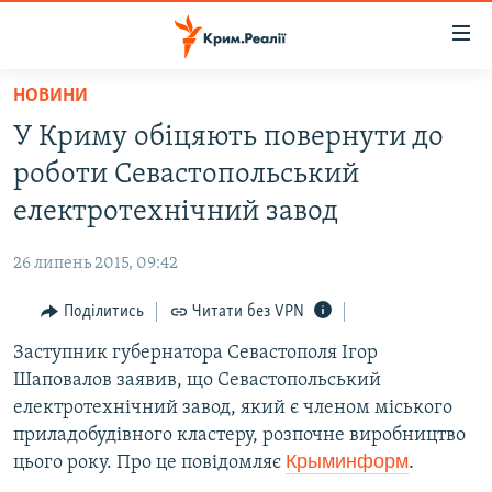
Доступність
посилання
Перейти
НОВИНИ
до
НОВИНИ
У Криму обіцяють повернути до
основного
ВОДА.КРИМ
матеріалу
роботи Севастопольський
ВІДЕО ТА ФОТО
Перейти
електротехнічний завод
до
ПОЛІТИКА
основної
26 липень 2015, 09:42
БЛОГИ
навігації
Перейти
Поділитись
Читати без VPN
ПОГЛЯД
до
Заступник губернатора Севастополя Ігор
ІНТЕРВ'Ю
пошуку
Шаповалов заявив, що Севастопольський
ВСЕ ЗА ДЕНЬ
електротехнічний завод, який є членом міського
СПЕЦПРОЕКТИ
приладобудівного кластеру, розпочне виробництво
Крыминформ
.
цього року. Про це повідомляє
ЯК ОБІЙТИ БЛОКУВАННЯ
ДЕПОРТАЦІЯ