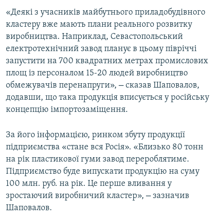
ВІДЕОУРОКИ «ELIFBE»
«Деякі з учасників майбутнього приладобудівного
Русский
кластеру вже мають плани реального розвитку
СВІДЧЕННЯ ОКУПАЦІЇ
Qırımtatar
виробництва. Наприклад, Севастопольський
УКРАЇНСЬКА ПРОБЛЕМА КРИМУ
електротехнічний завод планує в цьому півріччі
запустити на 700 квадратних метрах промислових
ДОЛУЧАЙСЯ!
ІНФОГРАФІКА
площ із персоналом 15-20 людей виробництво
–
обмежувачів перенапруги»,
сказав Шаповалов,
додавши, що така продукція вписується у російську
Усі сайти RFE/RL
концепцію імпортозаміщення.
За його інформацією, ринком збуту продукції
підприємства «стане вся Росія». «Близько 80 тонн
на рік пластикової гуми завод перероблятиме.
Підприємство буде випускати продукцію на суму
100 млн. руб. на рік. Це перше вливання у
–
зростаючий виробничий кластер»,
зазначив
Шаповалов.