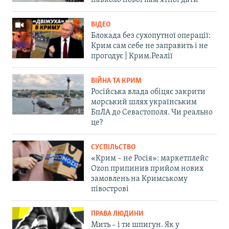
ВІДЕО
Блокада без сухопутної операції:
Крим сам себе не заправить і не
прогодує | Крим.Реалії
ВІЙНА ТА КРИМ
Російська влада обіцяє закрити
морський шлях українським
БпЛА до Севастополя. Чи реально
це?
СУСПІЛЬСТВО
«Крим – не Росія»: маркетплейс
Ozon припинив прийом нових
замовлень на Кримському
півострові
ПРАВА ЛЮДИНИ
Мить – і ти шпигун. Як у