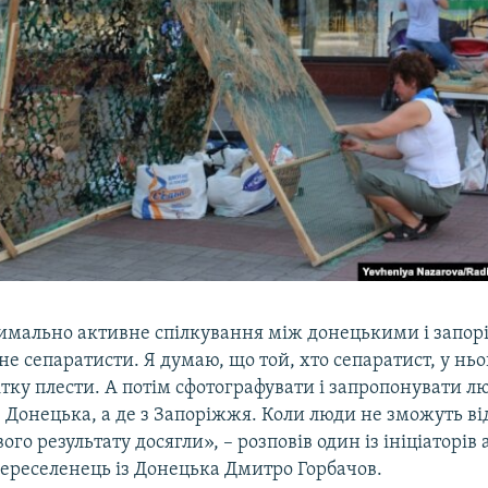
имально активне спілкування між донецькими і запор
не сепаратисти. Я думаю, що той, хто сепаратист, у ньо
ітку плести. А потім сфотографувати і запропонувати 
з Донецька, а де з Запоріжжя. Коли люди не зможуть ві
го результату досягли», – розповів один із ініціаторів а
реселенець із Донецька Дмитро Горбачов.