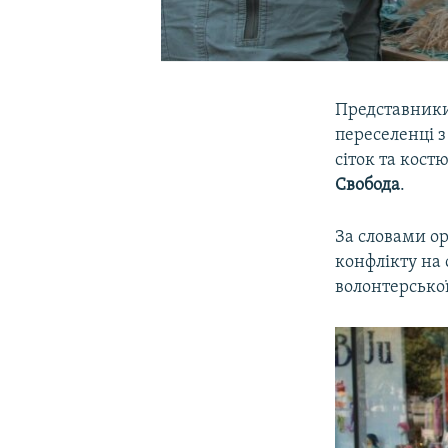
Представники
переселенці 
сіток та кост
Свобода
.
За словами ор
конфлікту на 
волонтерської