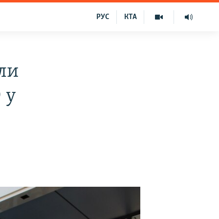
РУС
КТА
ли
 у