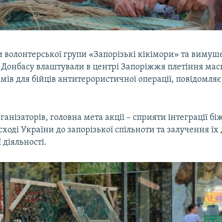
 волонтерської групи «Запорізькі кікімори» та вимуш
з Донбасу влаштували в центрі Запоріжжя плетіння ма
юмів для бійців антитерористичної операції, повідомля
ганізаторів, головна мета акції – сприяти інтеграції бі
сході України до запорізької спільноти та залучення їх 
 діяльності.