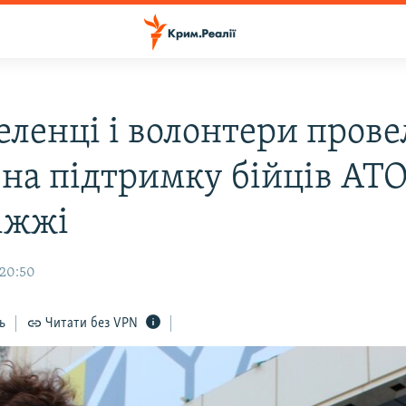
еленці і волонтери прове
 на підтримку бійців АТО
іжжі
 20:50
ь
Читати без VPN