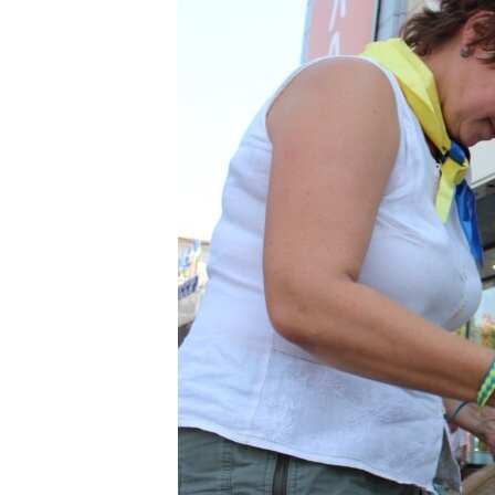
ВІДЕОУРОКИ «ELIFBE»
СВІДЧЕННЯ ОКУПАЦІЇ
УКРАЇНСЬКА ПРОБЛЕМА КРИМУ
ІНФОГРАФІКА