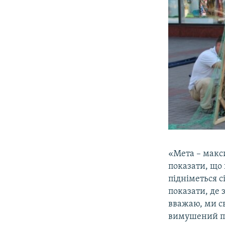
«Мета – макс
показати, що 
підніметься с
показати, де 
вважаю, ми сво
вимушений пе