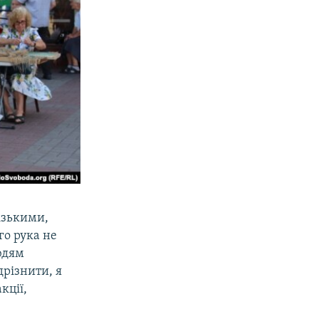
ізькими,
го рука не
людям
дрізнити, я
кції,