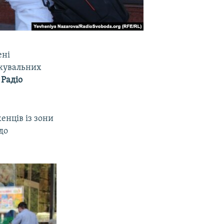
ені
скувальних
є
Радіо
женців із зони
до