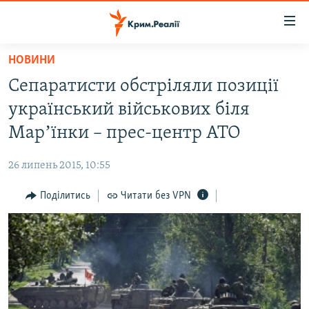
Доступність
посилання
Перейти
НОВИНИ
до
НОВИНИ
Сепаратисти обстріляли позиції
основного
ВОДА.КРИМ
матеріалу
український військових біля
ВІДЕО ТА ФОТО
Перейти
Марʼїнки – прес-центр АТО
до
ПОЛІТИКА
основної
26 липень 2015, 10:55
БЛОГИ
навігації
Перейти
Поділитись
Читати без VPN
ПОГЛЯД
до
ІНТЕРВ'Ю
пошуку
ВСЕ ЗА ДЕНЬ
СПЕЦПРОЕКТИ
ЯК ОБІЙТИ БЛОКУВАННЯ
ДЕПОРТАЦІЯ