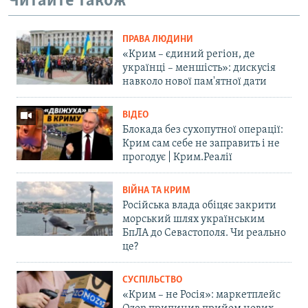
Читайте також
ПРАВА ЛЮДИНИ
«Крим – єдиний регіон, де
українці – меншість»: дискусія
навколо нової пам'ятної дати
ВІДЕО
Блокада без сухопутної операції:
Крим сам себе не заправить і не
прогодує | Крим.Реалії
ВІЙНА ТА КРИМ
Російська влада обіцяє закрити
морський шлях українським
БпЛА до Севастополя. Чи реально
це?
СУСПІЛЬСТВО
«Крим – не Росія»: маркетплейс