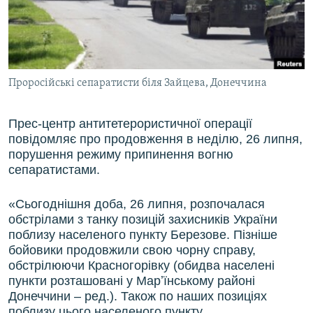
ВІДЕОУРОКИ «ELIFBE»
Русский
СВІДЧЕННЯ ОКУПАЦІЇ
Qırımtatar
УКРАЇНСЬКА ПРОБЛЕМА КРИМУ
Проросійські сепаратисти біля Зайцева, Донеччина
ДОЛУЧАЙСЯ!
ІНФОГРАФІКА
Прес-центр антитетерористичної операції
повідомляє про продовження в неділю, 26 липня,
Усі сайти RFE/RL
порушення режиму припинення вогню
сепаратистами.
«Сьогоднішня доба, 26 липня, розпочалася
обстрілами з танку позицій захисників України
поблизу населеного пункту Березове. Пізніше
бойовики продовжили свою чорну справу,
обстрілюючи Красногорівку (обидва населені
пункти розташовані у Марʼїнському районі
Донеччини – ред.). Також по наших позиціях
поблизу цього населеного пункту