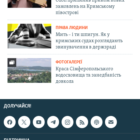
Ozon припинив прийом нових
замовлень на Кримському
півострові
ПРАВА ЛЮДИНИ
Мить – і ти шпигун. Як у
кримських судах розглядають
звинувачення в держзраді
ФОТОГАЛЕРЕЇ
Краса Сімферопольського
водосховища та занедбаність
довкола
ДОЛУЧАЙСЯ!