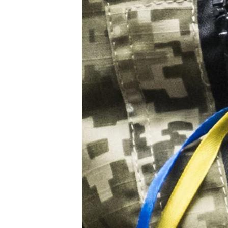
ВІДЕОУРОКИ «ELIFBE»
СВІДЧЕННЯ ОКУПАЦІЇ
УКРАЇНСЬКА ПРОБЛЕМА КРИМУ
ІНФОГРАФІКА