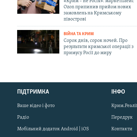
«Крим – не Росія»: маркетплейс
Ozon припинив прийом нових
замовлень на Кримському
півострові
ВІЙНА ТА КРИМ
Сорок днів, сорок ночей. Про
результати кримської операції з
примусу Росії до миру
Русский
ПІДТРИМКА
ІНФО
Qırımtatar
Ваше відео і фото
Крим.Реалії
ДОЛУЧАЙСЯ!
Радіо
Передрук
Мобільний додаток Android | iOS
Контакти