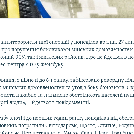
 антитерористичної операції у понеділок вранці, 27 лип
 про порушення бойовиками мінських домовленостей і
озицій ЗСУ, так і житлових районів. Про це йдеться в п
рес-центру АТО у Фейсбуку.
липня, з півночі до 6-ї ранку, зафіксовано рекордну кіл
 Мінських домовленостей та угод з боку бойовиків. Ок
ористи нахабно та навмисно обстрілюють населені пун
ні люди», – йдеться в повідомленні.
бу зночі і до перших годин ранку понеділка під обстр
йовиків потрапили Світлодарськ, Щастя, Опитне, Водян
айорськ, Першотравневе, Миколаївка, Піски, Гранітне