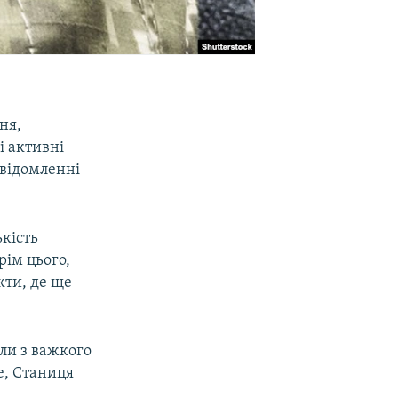
ня,
 активні
овідомленні
ькість
рім цього,
кти, де ще
іли з важкого
е, Станиця
,