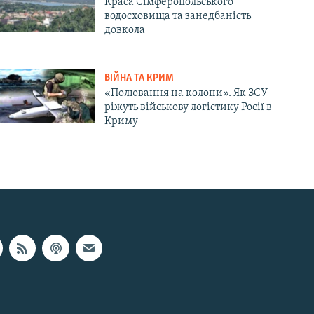
Краса Сімферопольського
водосховища та занедбаність
довкола
ВІЙНА ТА КРИМ
«Полювання на колони». Як ЗСУ
ріжуть військову логістику Росії в
Криму