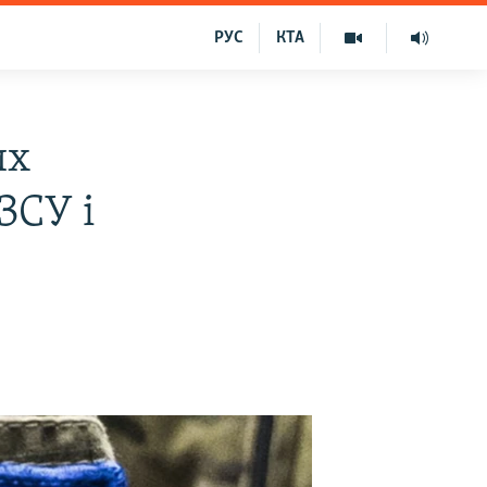
РУС
КТА
их
ЗСУ і