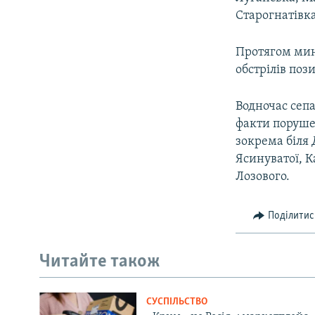
Старогнатівка
Протягом мину
обстрілів поз
Водночас сепа
факти поруше
зокрема біля 
Ясинуватої, К
Лозового.
Поділитис
Читайте також
СУСПІЛЬСТВО