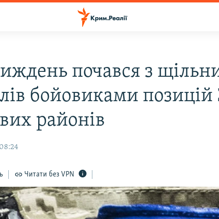
тиждень почався з щільн
ілів бойовиками позицій 
вих районів
 08:24
ь
Читати без VPN