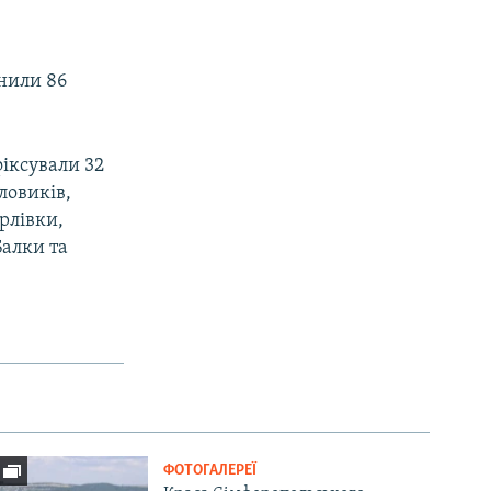
снили 86
фіксували 32
ловиків,
рлівки,
Балки та
ФОТОГАЛЕРЕЇ