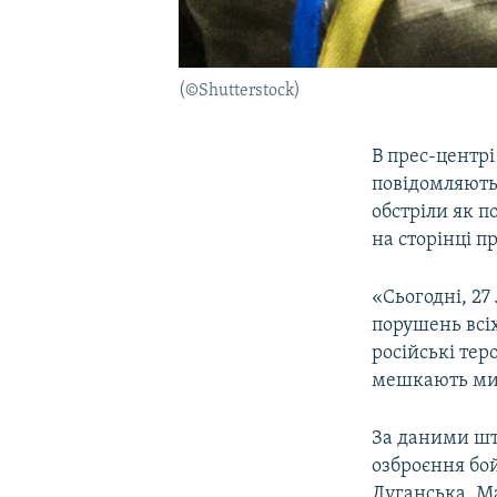
(©Shutterstock)
В прес-центрі
повідомляють
обстріли як п
на сторінці п
«Сьогодні, 27 
порушень всіх
російські тер
мешкають мир
За даними шта
озброєння бо
Луганська, М