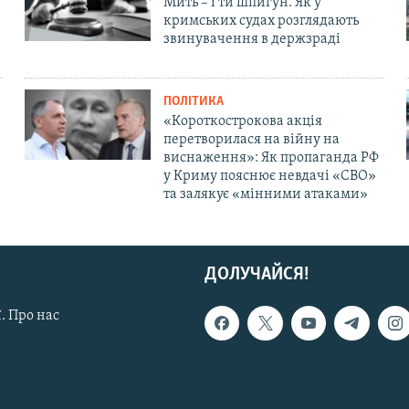
Мить – і ти шпигун. Як у
кримських судах розглядають
звинувачення в держзраді
ПОЛІТИКА
«Короткострокова акція
перетворилася на війну на
виснаження»: Як пропаганда РФ
у Криму пояснює невдачі «СВО»
та залякує «мінними атаками»
ДОЛУЧАЙСЯ!
. Про нас