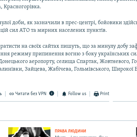
, Красногорівка.
лої доби, як зазначили в прес-центрі, бойовики здій
ицій сил АТО та мирних населених пунктів.
ратисти на своїх сайтах пишуть, що за минулу добу за
ння режиму припинення вогню з боку українських си
Донецького аеропорту, селища Спартак, Жовтневого, Го
алинівки, Зайцева, Жабічева, Гольмівського, Широкої 
ь
Читати без VPN
Follow us
Print
ПРАВА ЛЮДИНИ