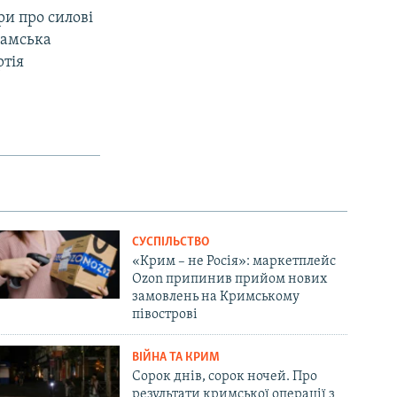
и про силові
ламська
ртія
СУСПІЛЬСТВО
«Крим – не Росія»: маркетплейс
Ozon припинив прийом нових
замовлень на Кримському
півострові
ВІЙНА ТА КРИМ
Сорок днів, сорок ночей. Про
результати кримської операції з