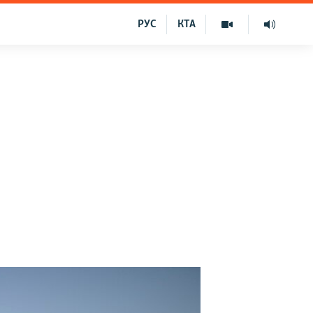
РУС
КТА