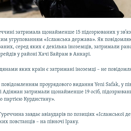
реччині затримала щонайменше 15 підозрюваних у зв’яз
ким угрупованням «Ісламська держава». Як повідомля
аних, серед яких є декілька іноземців, затримали ран
 рейдів у районі Хачі Байрам в Анкарі.
дянами яких країн є затримані іноземці – не повідомл
 повідомленням проурядового видання Yeni Safak, у пі
і Адіяман затримали щонайменше 19 осіб, підозрювани
ю партією Курдистану».
Туреччина завдає авіаударів по позиціях «Ісламської д
ких повстанців – на півночі Іраку.