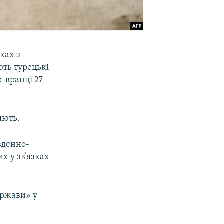
ках з
ють турецькі
о-вранці 27
яють.
вденно-
х у зв’язках
ержави» у