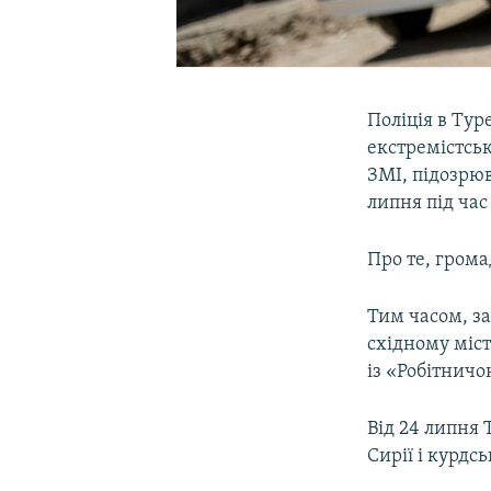
Поліція в Ту
екстремістсь
ЗМІ, підозрюв
липня під час
Про те, грома
Тим часом, за
східному міст
із «Робітничо
Від 24 липня 
Сирії і курдсь