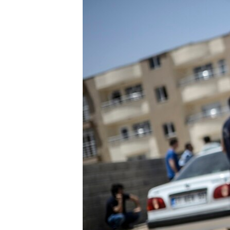
ВІДЕОУРОКИ «ELIFBE»
СВІДЧЕННЯ ОКУПАЦІЇ
УКРАЇНСЬКА ПРОБЛЕМА КРИМУ
ІНФОГРАФІКА