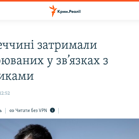
еччині затримали
юваних у зв’язках з
иками
12:52
ь
Читати без VPN