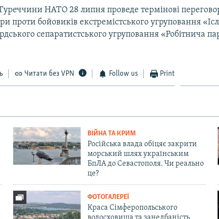
Туреччини НАТО 28 липня проведе термінові переговор
ари проти бойовиків екстремістського угруповання «Іс
рдського сепаратистського угруповання «Робітнича па
ь
Читати без VPN
Follow us
Print
ВІЙНА ТА КРИМ
Російська влада обіцяє закрити
морський шлях українським
БпЛА до Севастополя. Чи реально
це?
ФОТОГАЛЕРЕЇ
Краса Сімферопольського
водосховища та занедбаність