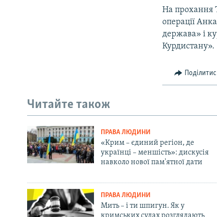
На прохання 
операції Анк
держава» і ку
Курдистану».
Поділитис
Читайте також
ПРАВА ЛЮДИНИ
«Крим – єдиний регіон, де
українці – меншість»: дискусія
навколо нової пам'ятної дати
ПРАВА ЛЮДИНИ
Мить – і ти шпигун. Як у
кримських судах розглядають