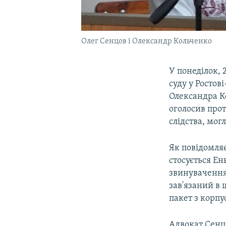
Олег Сенцов і Олександр Кольченко
У понеділок, 
суду у Ростов
Олександра К
оголосив прот
слідства, мог
Як повідомля
стосується Ен
звинувачення
зав'язаний в
пакет з корпу
Адвокат Сенцо