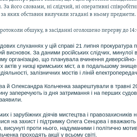
За його словами, ні слідчий, ні оперативні співробіт
і за яких обставин вилучили згадані в ньому предмети.
отоколи обшуку, в засіданні оголошено перерву до 14:
дових слуханнях у цій справі 21 липня прокуратура 
й висновок. За даними російських слідчих, минулої
иму організацію, що планувала вчинення диверсійно-
х актів у низці кримських міст, а в подальшому знищ
єдіяльності, залізничних мостів і ліній електропередач
а й Олександра Кольченка заарештували в травні 20
ну заперечують із дня затримання і на перших судо
 заявили.
ьких і зарубіжних діячів мистецтва і правозахисників
ся на захист і підтримку Олега Сенцова і вважають
, висунуті проти нього, надуманими і політично мот
ьченка проходять акції у всьому світі.