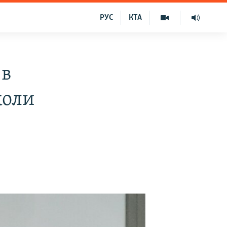
РУС
КТА
 в
коли