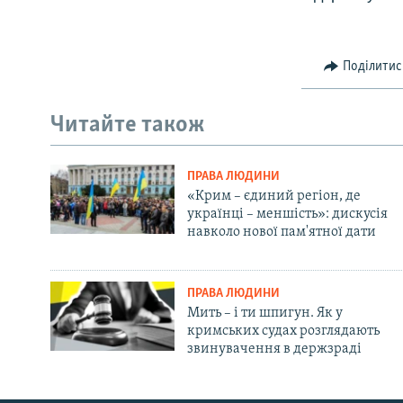
Поділитис
Читайте також
ПРАВА ЛЮДИНИ
«Крим – єдиний регіон, де
українці – меншість»: дискусія
навколо нової пам'ятної дати
ПРАВА ЛЮДИНИ
Мить – і ти шпигун. Як у
кримських судах розглядають
звинувачення в держзраді
Русский