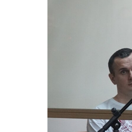
ВІДЕОУРОКИ «ELIFBE»
СВІДЧЕННЯ ОКУПАЦІЇ
УКРАЇНСЬКА ПРОБЛЕМА КРИМУ
ІНФОГРАФІКА