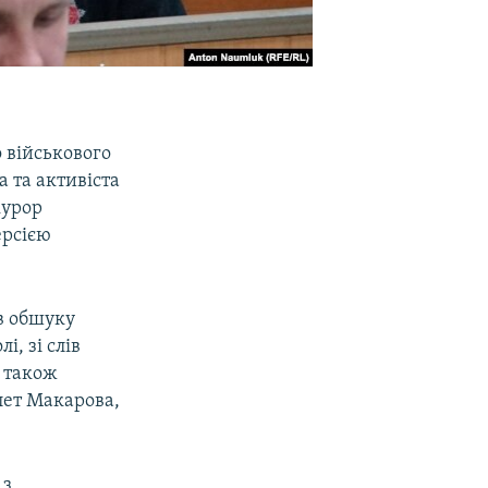
о військового
а та активіста
курор
ерсією
в обшуку
, зі слів
 також
лет Макарова,
 з