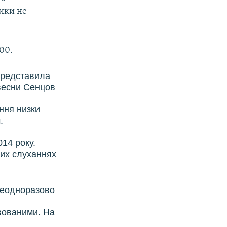
ники не
00.
представила
 весни Сенцов
ення низки
.
14 року.
вих слуханнях
 неодноразово
ивованими. На