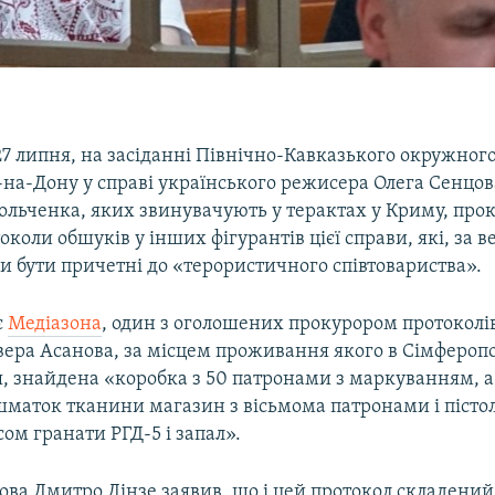
27 липня, на засіданні Північно-Кавказького окружног
і-на-Дону у справі українського режисера Олега Сенцов
ольченка, яких звинувачують у терактах у Криму, про
околи обшуків у інших фігурантів цієї справи, які, за в
ли бути причетні до «терористичного співтовариства».
є
Медіазона
, один з оголошених прокурором протоколі
вера Асанова, за місцем проживання якого в Сімферополі
, знайдена «коробка з 50 патронами з маркуванням, а
 шматок тканини магазин з вісьмома патронами і пісто
сом гранати РГД-5 і запал».
ва Дмитро Дінзе заявив, що і цей протокол складений