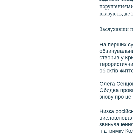
порушеннями. 
вказують, де 
Заслухавши пр
На перших су
обвинувальни
створив у Кр
терористични
об’єктів житт
Олега Сенцов
Обидва прови
знову про це
Низка російс
висловлювали
звинувачення
підтримку Кол