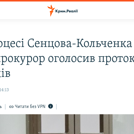
оцесі Сенцова-Кольченка
 прокурор оголосив прото
ів
14:13
ь
Читати без VPN